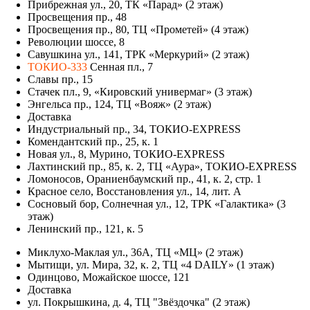
Прибрежная ул., 20, ТК «Парад» (2 этаж)
Просвещения пр., 48
Просвещения пр., 80, ТЦ «Прометей» (4 этаж)
Революции шоссе, 8
Савушкина ул., 141, ТРК «Меркурий» (2 этаж)
ТОКИО-333
Сенная пл., 7
Славы пр., 15
Стачек пл., 9, «Кировский универмаг» (3 этаж)
Энгельса пр., 124, ТЦ «Вояж» (2 этаж)
Доставка
Индустриальный пр., 34, ТОКИО-EXPRESS
Комендантский пр., 25, к. 1
Новая ул., 8, Мурино, ТОКИО-EXPRESS
Лахтинский пр., 85, к. 2, ТЦ «Аура», ТОКИО-EXPRESS
Ломоносов, Ораниенбаумский пр., 41, к. 2, стр. 1
Красное село, Восстановления ул., 14, лит. А
Сосновый бор, Солнечная ул., 12, ТРК «Галактика» (3
этаж)
Ленинский пр., 121, к. 5
Миклухо-Маклая ул., 36А, ТЦ «МЦ» (2 этаж)
Мытищи, ул. Мира, 32, к. 2, ТЦ «4 DAILY» (1 этаж)
Одинцово, Можайское шоссе, 121
Доставка
ул. Покрышкина, д. 4, ТЦ "Звёздочка" (2 этаж)