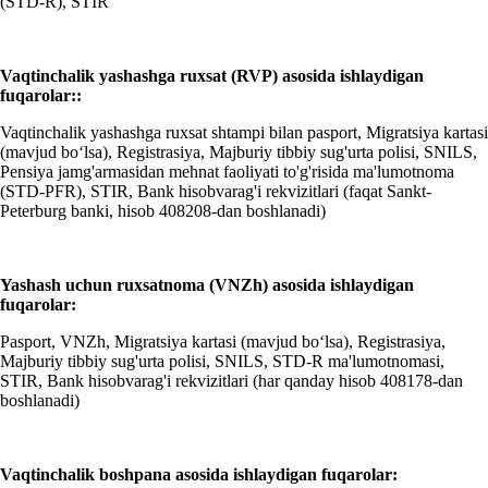
(STD-R), STIR
Vaqtinchalik yashashga ruxsat (RVP) asosida ishlaydigan
fuqarolar::
Vaqtinchalik yashashga ruxsat shtampi bilan pasport, Migratsiya kartasi
(mavjud bo‘lsa), Registrasiya, Majburiy tibbiy sug'urta polisi, SNILS,
Pensiya jamg'armasidan mehnat faoliyati to'g'risida ma'lumotnoma
(STD-PFR), STIR, Bank hisobvarag'i rekvizitlari (faqat Sankt-
Peterburg banki, hisob 408208-dan boshlanadi)
Yashash uchun ruxsatnoma (VNZh) asosida ishlaydigan
fuqarolar:
Pasport, VNZh, Migratsiya kartasi (mavjud bo‘lsa), Registrasiya,
Majburiy tibbiy sug'urta polisi, SNILS, STD-R ma'lumotnomasi,
STIR, Bank hisobvarag'i rekvizitlari (har qanday hisob 408178-dan
boshlanadi)
Vaqtinchalik boshpana asosida ishlaydigan fuqarolar: