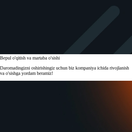
Bepul o'qitish va martaba o'sishi
Daromadingizni oshirishingiz uchun biz kompaniya ichida rivojlanish
va o'sishga yordam beramiz!