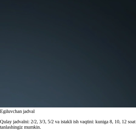
Egiluvchan jadval
Qulay jadvalni: 2/2, 3/3, 5/2 va istakli ish vaqtini: kuniga 8, 10, 12 soat
tanlashingiz mumkin.