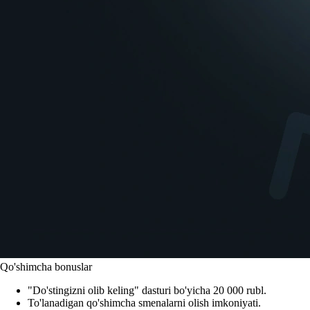
Qo'shimcha bonuslar
"Do'stingizni olib keling" dasturi bo'yicha 20 000 rubl.
To'lanadigan qo'shimcha smenalarni olish imkoniyati.