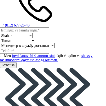
+7 (812) 677-26-40
Men
foydalanuvchi shartnomasini
o'qib chiqdim va
shaxsiy
ma'lumotlarni qayta ishlashga roziman.
Jo'natish