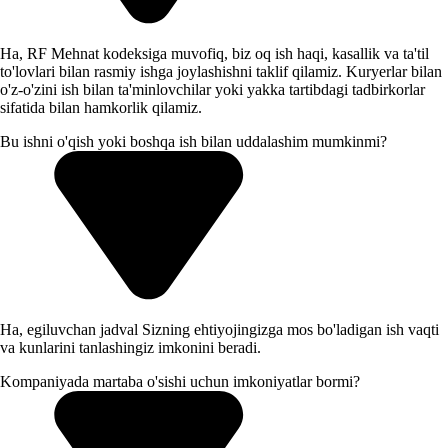
Ha, RF Mehnat kodeksiga muvofiq, biz oq ish haqi, kasallik va ta'til
to'lovlari bilan rasmiy ishga joylashishni taklif qilamiz. Kuryerlar bilan
o'z-o'zini ish bilan ta'minlovchilar yoki yakka tartibdagi tadbirkorlar
sifatida bilan hamkorlik qilamiz.
Bu ishni o'qish yoki boshqa ish bilan uddalashim mumkinmi?
Ha, egiluvchan jadval Sizning ehtiyojingizga mos bo'ladigan ish vaqti
va kunlarini tanlashingiz imkonini beradi.
Kompaniyada martaba o'sishi uchun imkoniyatlar bormi?