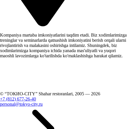
Kompaniya martaba imkoniyatlarini taqdim etadi. Biz xodimlarimizga
treninglar va seminarlarda qatnashish imkoniyatini berish orqali ularni
rivojlantirish va malakasini oshirishga intilamiz. Shuningdek, biz
xodimlarimizga kompaniya ichida yanada mas'uliyatli va yuqori
maoshli lavozimlarga ko'tarilishda ko'maklashishga harakat qilamiz.
© “ТОКИО-CITY” Shahar restoranlari, 2005 —
2026
+7 (812) 677-26-40
personal@tokyo-city.ru