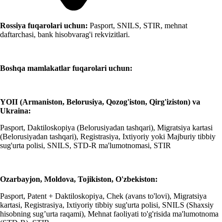
Rossiya fuqarolari uchun:
Pasport, SNILS, STIR, mehnat
daftarchasi, bank hisobvarag'i rekvizitlari.
Boshqa mamlakatlar fuqarolari uchun:
YOII (Armaniston, Belorusiya, Qozog'iston, Qirg'iziston) va
Ukraina:
Pasport, Daktiloskopiya (Belorusiyadan tashqari), Migratsiya kartasi
(Belorusiyadan tashqari), Registrasiya, Ixtiyoriy yoki Majburiy tibbiy
sug'urta polisi, SNILS, STD-R ma'lumotnomasi, STIR
Ozarbayjon, Moldova, Tojikiston, O'zbekiston:
Pasport, Patent + Daktiloskopiya, Chek (avans to'lovi), Migratsiya
kartasi, Registrasiya, Ixtiyoriy tibbiy sug'urta polisi, SNILS (Shaxsiy
hisobning sug’urta raqami), Mehnat faoliyati to'g'risida ma'lumotnoma