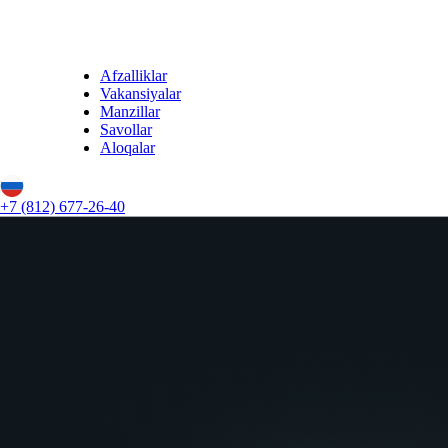
Afzalliklar
Vakansiyalar
Manzillar
Savollar
Aloqalar
+7 (812) 677-26-40