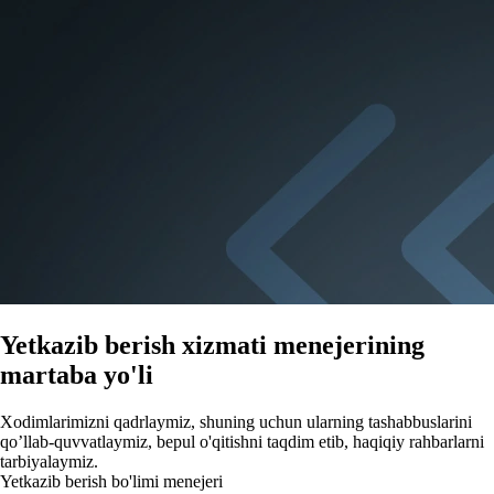
Yetkazib berish xizmati menejerining
martaba yo'li
Xodimlarimizni qadrlaymiz, shuning uchun ularning tashabbuslarini
qo’llab-quvvatlaymiz, bepul o'qitishni taqdim etib, haqiqiy rahbarlarni
tarbiyalaymiz.
Yetkazib berish bo'limi menejeri