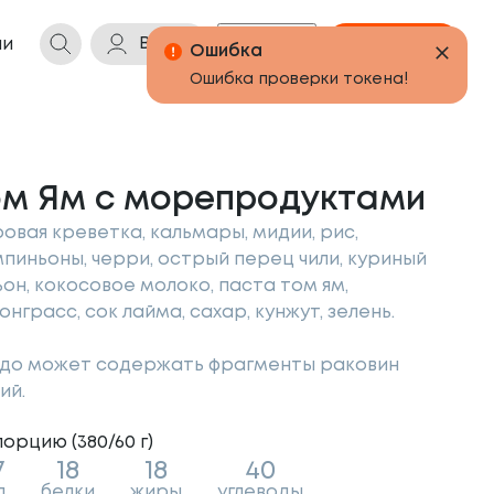
Войти
Бонусы
Корзина
ии
ом Ям с морепродуктами
ровая креветка, кальмары, мидии, рис,
пиньоны, черри, острый перец чили, куриный
ьон, кокосовое молоко, паста том ям,
онграсс, сок лайма, сахар, кунжут, зелень.
до может содержать фрагменты раковин
ий.
порцию (
380/60
г
)
7
18
18
40
л
белки
жиры
углеводы