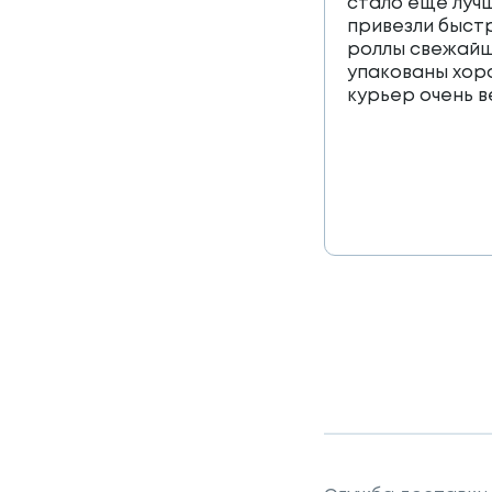
стало еще лучш
привезли быст
роллы свежайш
упакованы хор
курьер очень 