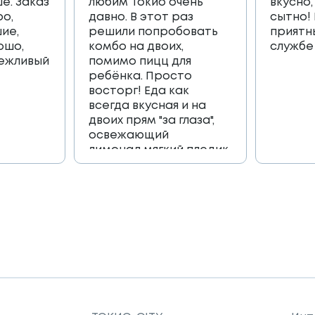
е. Заказ
любим Токио очень
вкусно,
ро,
давно. В этот раз
сытно!
ие,
решили попробовать
приятн
ошо,
комбо на двоих,
службе
вежливый
помимо пицц для
ребёнка. Просто
восторг! Еда как
всегда вкусная и на
двоих прям "за глаза",
освежающий
лимонад,мягкий пледик
для пикника,и коробка
игра, которая
возвращает в
приятные детские
воспоминания🔥🔥🔥
Огромное спасибо
всей команде 🫶