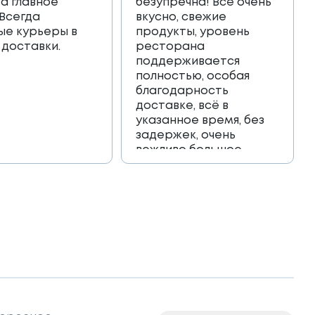
 а главное
безупречна! Всё очень
 Всегда
вкусно, свежие
ые курьеры в
продукты, уровень
 доставки.
ресторана
поддерживается
полностью, особая
благодарность
доставке, всё в
указанное время, без
задержек, очень
вежливо большое
спасибо!!!