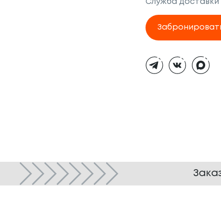
Служба доставки
Забронироват
Тёмная
тема
Зака
© ТОКИО-CITY, 2005