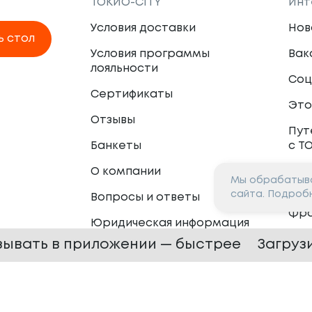
ТОКИО-CITY
Инт
Условия доставки
Нов
ь стол
Условия программы
Вак
лояльности
Соц
Сертификаты
Это
Отзывы
Пут
Банкеты
с Т
О компании
Мы обрабатыва
Пар
сайта. Подроб
Вопросы и ответы
Фр
Юридическая информация
Сот
зывать в приложении — быстрее
Загруз
 —
2026
Сайт разработан в