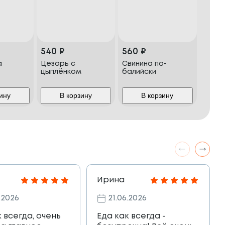
540
₽
560
₽
а
Цезарь с
Свинина по-
цыплёнком
балийски
ину
В корзину
В корзину
Ирина
.2026
21.06.2026
к всегда, очень
Еда как всегда -