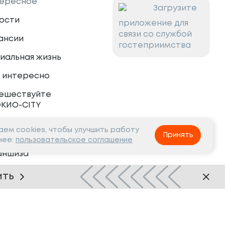
ересное
Загрузите
ости
приложение для
связи со службой
ансии
гостеприимства
иальная жизнь
 интересно
ешествуйте
ОКИО-CITY
ем cookies, чтобы улучшить работу
тнёрам
Принять
нее:
пользовательское соглашение
аншиза
рудничество
ить
Нашли ошибку?