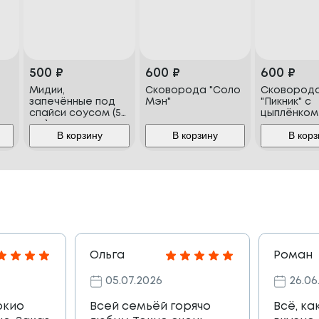
500
₽
600
₽
600
₽
Мидии,
Сковорода "Соло
Сковород
запечённые под
Мэн"
"Пикник" с
спайси соусом (5
цыплёнком
шт.)
В корзину
В корзину
В корз
Ольга
Роман
05.07.2026
26.06
окио
Всей семьёй горячо
Всё, ка