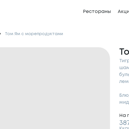
Рестораны
Акц
Том Ям с морепродуктами
Т
Тиг
шам
бул
лем
Блю
мид
На 
38
Кка