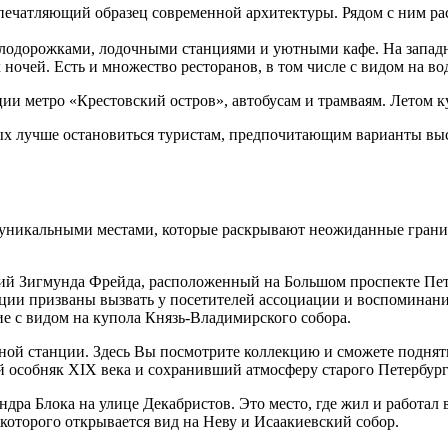
печатляющий образец современной архитектуры. Рядом с ним ра
лодорожками, лодочными станциями и уютными кафе. На западно
очей. Есть и множество ресторанов, в том числе с видом на вод
ии метро «Крестовский остров», автобусам и трамваям. Летом к
рых лучше остановиться туристам, предпочитающим варианты вы
и уникальными местами, которые раскрывают неожиданные грани 
 Зигмунда Фрейда, расположенный на Большом проспекте Петро
яции призваны вызвать у посетителей ассоциации и воспоминани
е с видом на купола Князь-Владимирского собора.
й станции. Здесь Вы посмотрите коллекцию и сможете поднять
й особняк XIX века и сохранивший атмосферу старого Петербург
дра Блока на улице Декабристов. Это место, где жил и работал
н которого открывается вид на Неву и Исаакиевский собор.