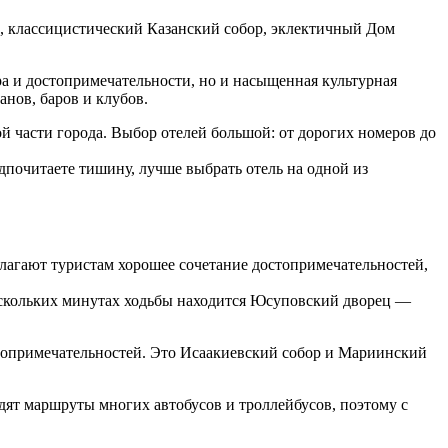
ц, классицистический Казанский собор, эклектичный Дом
ра и достопримечательности, но и насыщенная культурная
анов, баров и клубов.
й части города. Выбор отелей большой: от дорогих номеров до
дпочитаете тишину, лучше выбрать отель на одной из
агают туристам хорошее сочетание достопримечательностей,
ескольких минутах ходьбы находится Юсуповский дворец —
топримечательностей. Это Исаакиевский собор и Мариинский
дят маршруты многих автобусов и троллейбусов, поэтому с