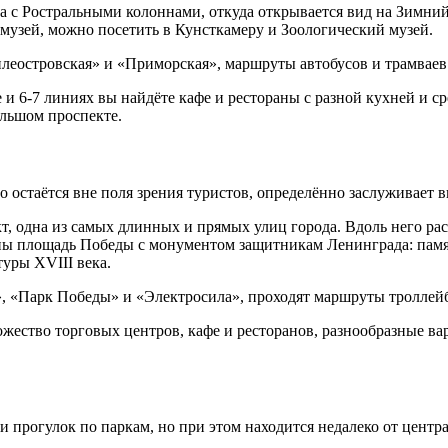
а с Ростральными колоннами, откуда открывается вид на Зимний
музей, можно посетить в Кунсткамеру и Зоологический музей.
леостровская» и «Приморская», маршруты автобусов и трамваев
и 6-7 линиях вы найдёте кафе и рестораны с разной кухней и с
ольшом проспекте.
о остаётся вне поля зрения туристов, определённо заслуживает 
т, одна из самых длинных и прямых улиц города. Вдоль него 
ны площадь Победы с монументом защитникам Ленинграда: памя
туры XVIII века.
, «Парк Победы» и «Электросила», проходят маршруты троллейбу
жество торговых центров, кафе и ресторанов, разнообразные ва
 прогулок по паркам, но при этом находится недалеко от центра