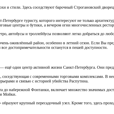
охи и стили. Здесь соседствуют барочный Строгановский дворе
т-Петербурге туристу, которого интересуют не только архитекту
орговые центры и бутики, а вечером огни многочисленных рестор
тро, автобусы и троллейбусы позволяют легко добраться до любо
очень оживлённый район, особенно в летний сезон. Если Вы пре
м все достопримечательности останутся в пешей доступности.
 ещё один центр активной жизни Санкт-Петербурга. Они предл
а, соседствующая с современными торговыми комплексами. В н
рьерами и связью с историей убийства Распутина.
та до набережной Фонтанки, включает множество значимых дос
ки Мойки.
 образуют крупный пересадочный узел. Кроме того, здесь прохо