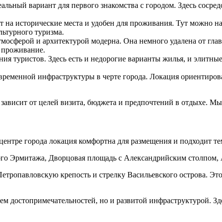
льный вариант для первого знакомства с городом. Здесь сосре
 на исторические места и удобен для проживания. Тут можно на
ьтурного туризма.
тмосферой и архитектурой модерна. Она немного удалена от гла
е проживание.
я туристов. Здесь есть и недорогие варианты жилья, и элитные
ременной инфраструктуры в черте города. Локация ориентирован
 зависит от целей визита, бюджета и предпочтений в отдыхе. М
центре города локация комфортна для размещения и подходит те
ого Эрмитажа, Дворцовая площадь с Александрийским столпом, 
тропавловскую крепость и стрелку Васильевского острова. Этот
м достопримечательностей, но и развитой инфраструктурой. Зде