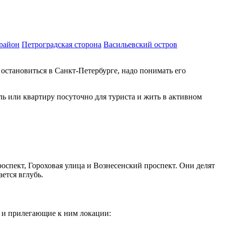
район
Петроградская сторона
Васильевский остров
остановиться в Санкт-Петербурге, надо понимать его
ль или квартиру посуточно для туриста и жить в активном
оспект, Гороховая улица и Вознесенский проспект. Они делят
ется вглубь.
е и прилегающие к ним локации: