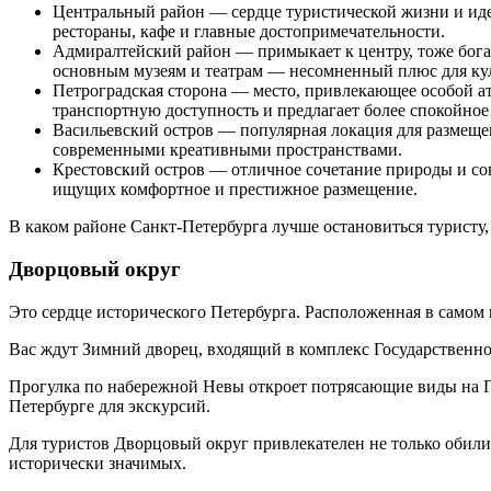
Центральный район — сердце туристической жизни и идеа
рестораны, кафе и главные достопримечательности.
Адмиралтейский район — примыкает к центру, тоже богат
основным музеям и театрам — несомненный плюс для кул
Петроградская сторона — место, привлекающее особой а
транспортную доступность и предлагает более спокойно
Васильевский остров — популярная локация для размещени
современными креативными пространствами.
Крестовский остров — отличное сочетание природы и сов
ищущих комфортное и престижное размещение.
В каком районе Санкт-Петербурга лучше остановиться туристу,
Дворцовый округ
Это сердце исторического Петербурга. Расположенная в самом 
Вас ждут Зимний дворец, входящий в комплекс Государственн
Прогулка по набережной Невы откроет потрясающие виды на Пе
Петербурге для экскурсий.
Для туристов Дворцовый округ привлекателен не только обилие
исторически значимых.