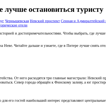
е лучше остановиться туристу
руг
Чернышевская
Невский проспект
Сенная и Адмиралтейский 
орические отели
историей и достопримечательностями. Чтобы выбрать, где лучше 
 Неве. Читайте дальше и узнаете, где в Питере лучше снять оте
ейства. От него расходятся три главные магистрали: Невский пр
ваться. Север города обращён к Финскому заливу, а юг простира
о для его гостей наибольший интерес представляют центральны