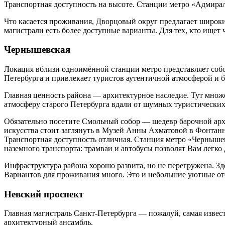
Транспортная доступность на высоте. Станции метро «Адмира
Что касается проживания, Дворцовый округ предлагает широк
магистрали есть более доступные варианты. Для тех, кто ищет
Чернышевская
Локация вблизи одноимённой станции метро представляет собо
Петербурга и привлекает туристов аутентичной атмосферой и 
Главная ценность района — архитектурное наследие. Тут множ
атмосферу старого Петербурга вдали от шумных туристически
Обязательно посетите Смольный собор — шедевр барочной арх
искусства стоит заглянуть в Музей Анны Ахматовой в Фонтан
Транспортная доступность отличная. Станция метро «Чернышевс
наземного транспорта: трамваи и автобусы позволят Вам легко 
Инфраструктура района хорошо развита, но не перегружена. Зд
Вариантов для проживания много. Это и небольшие уютные оте
Невский проспект
Главная магистраль Санкт-Петербурга — пожалуй, самая извест
архитектурный ансамбль.