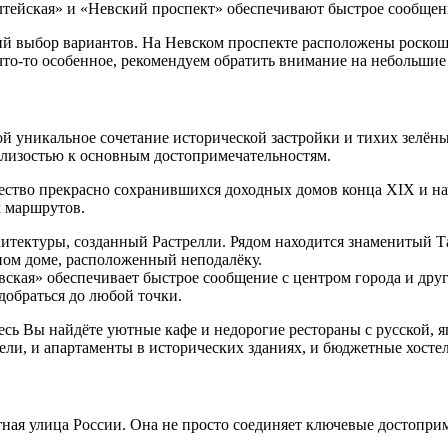
лтейская» и «Невский проспект» обеспечивают быстрое сообщен
ий выбор вариантов. На Невском проспекте расположены роскош
 что-то особенное, рекомендуем обратить внимание на небольшие
й уникальное сочетание исторической застройки и тихих зелёны
близостью к основным достопримечательностям.
ество прекрасно сохранившихся доходных домов конца XIX и на
х маршрутов.
итектуры, созданный Растрелли. Рядом находится знаменитый Т
ном доме, расположенный неподалёку.
кая» обеспечивает быстрое сообщение с центром города и други
добраться до любой точки.
есь Вы найдёте уютные кафе и недорогие рестораны с русской, я
ли, и апартаменты в исторических зданиях, и бюджетные хосте
ная улица России. Она не просто соединяет ключевые достоприм