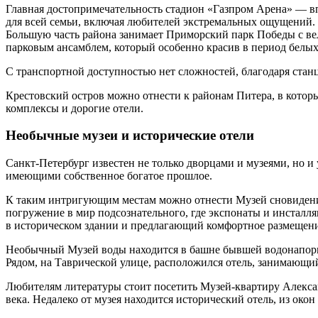
Главная достопримечательность стадион «Газпром Арена» — в
для всей семьи, включая любителей экстремальных ощущений.
Большую часть района занимает Приморский парк Победы с ве
парковым ансамблем, который особенно красив в период белых н
С транспортной доступностью нет сложностей, благодаря станц
Крестовский остров можно отнести к районам Питера, в кото
комплексы и дорогие отели.
Необычные музеи и исторические отели
Санкт-Петербург известен не только дворцами и музеями, но 
имеющими собственное богатое прошлое.
К таким интригующим местам можно отнести Музей сновидений
погружение в мир подсознательного, где экспонаты и инсталл
в историческом здании и предлагающий комфортное размещени
Необычный Музей воды находится в башне бывшей водонапорно
Рядом, на Таврической улице, расположился отель, занимающи
Любителям литературы стоит посетить Музей-квартиру Алексан
века. Недалеко от музея находится исторический отель, из око