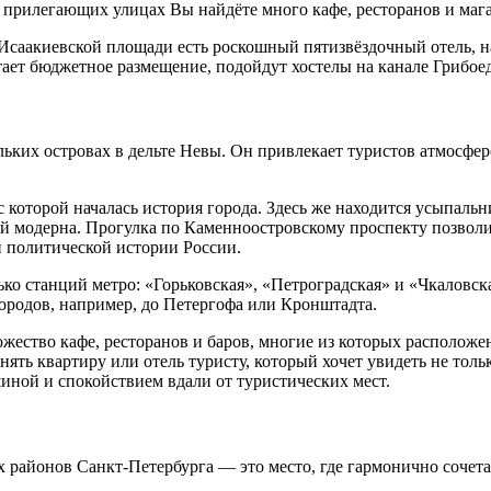
прилегающих улицах Вы найдёте много кафе, ресторанов и мага
Исаакиевской площади есть роскошный пятизвёздочный отель, на
тает бюджетное размещение, подойдут хостелы на канале Грибое
ьких островах в дельте Невы. Он привлекает туристов атмосфер
с которой началась история города. Здесь же находится усыпал
ой модерна. Прогулка по Каменноостровскому проспекту позволи
 политической истории России.
ко станций метро: «Горьковская», «Петроградская» и «Чкаловска
городов, например, до Петергофа или Кронштадта.
жество кафе, ресторанов и баров, многие из которых расположе
нять квартиру или отель туристу, который хочет увидеть не тол
иной и спокойствием вдали от туристических мест.
 районов Санкт-Петербурга — это место, где гармонично сочета