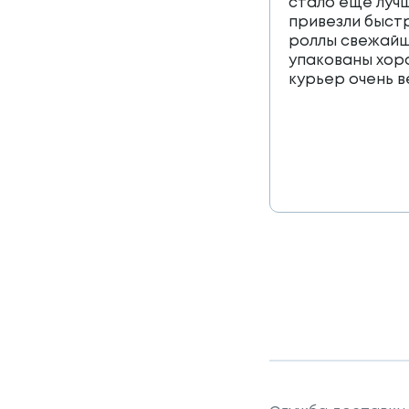
стало еще лучш
привезли быст
роллы свежайш
упакованы хор
курьер очень 