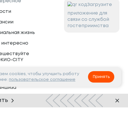
ересное
Загрузите
ости
приложение для
связи со службой
ансии
гостеприимства
иальная жизнь
 интересно
ешествуйте
ОКИО-CITY
ем cookies, чтобы улучшить работу
тнёрам
Принять
нее:
пользовательское соглашение
аншиза
рудничество
ить
Нашли ошибку?