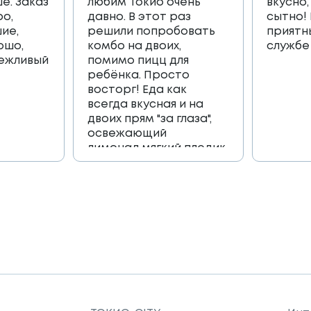
е. Заказ
любим Токио очень
вкусно,
ро,
давно. В этот раз
сытно!
ие,
решили попробовать
приятн
ошо,
комбо на двоих,
службе
вежливый
помимо пицц для
ребёнка. Просто
восторг! Еда как
всегда вкусная и на
двоих прям "за глаза",
освежающий
лимонад,мягкий пледик
для пикника,и коробка
игра, которая
возвращает в
приятные детские
воспоминания🔥🔥🔥
Огромное спасибо
всей команде 🫶