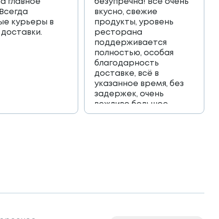
 а главное
безупречна! Всё очень
 Всегда
вкусно, свежие
ые курьеры в
продукты, уровень
 доставки.
ресторана
поддерживается
полностью, особая
благодарность
доставке, всё в
указанное время, без
задержек, очень
вежливо большое
спасибо!!!