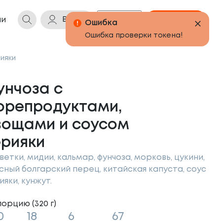
Войти
Бонусы
Корзина
ии
ияки
унчоза с
орепродуктами,
вощами и соусом
ерияки
ветки, мидии, кальмар, фунчоза, морковь, цукини,
сный болгарский перец, китайская капуста, соус
ияки, кунжут.
порцию (
320
г
)
0
18
6
67