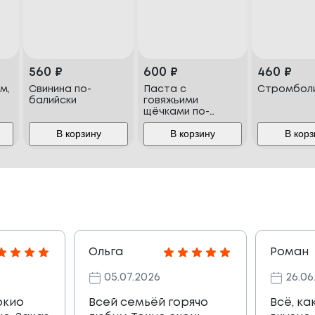
560
₽
600
₽
460
₽
м,
Свинина по-
Паста с
Стромбол
балийски
говяжьими
щёчками по-
азиатски
В корзину
В корзину
В корз
Ольга
Роман
05.07.2026
26.06
окио
Всей семьёй горячо
Всё, ка