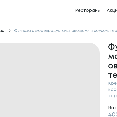
Рестораны
Акц
ис
Фунчоза с морепродуктами, овощами и соусом тер
Ф
м
о
т
Кре
кра
тер
На 
40