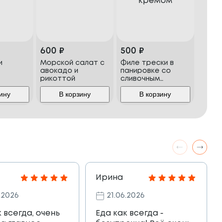
600
₽
500
₽
и
Морской салат с
Филе трески в
авокадо и
панировке со
рикоттой
сливочным
кремом
ину
В корзину
В корзину
Ирина
.2026
21.06.2026
к всегда, очень
Еда как всегда -