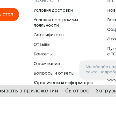
ТОКИО-CITY
Инт
Условия доставки
Нов
ь стол
Условия программы
Вак
лояльности
Соц
Сертификаты
Это
Отзывы
Пут
Банкеты
с Т
О компании
Мы обрабатыва
Пар
сайта. Подроб
Вопросы и ответы
Фр
Юридическая информация
Сот
зывать в приложении — быстрее
Загруз
 —
2026
Сайт разработан в