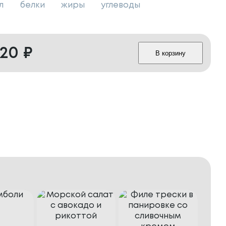
л
белки
жиры
углеводы
520
₽
В корзину