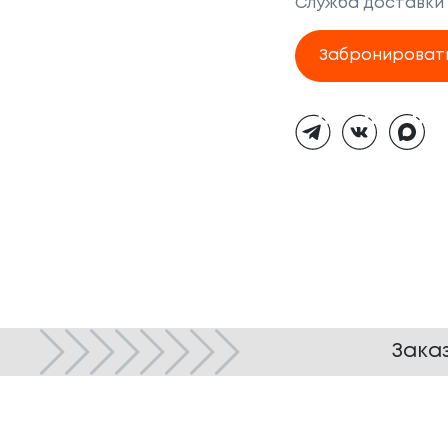
Служба доставки
Забронироват
Тёмная
тема
Зака
© ТОКИО-CITY, 2005