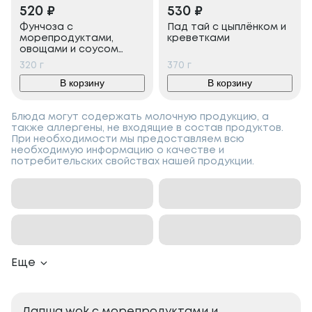
520
₽
530
₽
Фунчоза с
Пад тай с цыплёнком и
морепродуктами,
креветками
овощами и соусом
терияки
320
г
370
г
В корзину
В корзину
Блюда могут содержать молочную продукцию, а
также аллергены, не входящие в состав продуктов.
При необходимости мы предоставляем всю
необходимую информацию о качестве и
потребительских свойствах нашей продукции.
Еще
Лапша wok с морепродуктами и