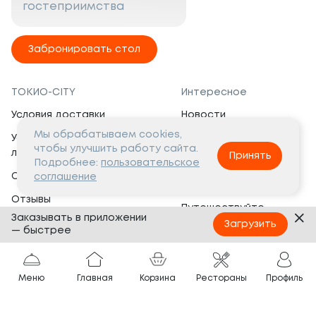
гостеприимства
Забронировать стол
ТОКИО-CITY
Интересное
Условия доставки
Новости
Мы обрабатываем cookies,
Условия программы
Вакансии
чтобы улучшить работу сайта.
лояльности
Принять
Социальная жизнь
Подробнее:
пользовательское
Сертификаты
соглашение
Это интересно
Отзывы
Путешествуйте
Заказывать в приложении
Банкеты
с ТОКИО-CITY
Загрузить
— быстрее
О компании
Партнёрам
Вопросы и ответы
Меню
Главная
Корзина
Рестораны
Профиль
Франшиза
Юридическая информация
Сотрудничество