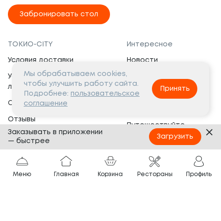
Забронировать стол
ТОКИО-CITY
Интересное
Условия доставки
Новости
Мы обрабатываем cookies,
Условия программы
Вакансии
чтобы улучшить работу сайта.
лояльности
Принять
Социальная жизнь
Подробнее:
пользовательское
Сертификаты
соглашение
Это интересно
Отзывы
Путешествуйте
Заказывать в приложении
Банкеты
с ТОКИО-CITY
Загрузить
— быстрее
О компании
Партнёрам
Вопросы и ответы
Меню
Главная
Корзина
Рестораны
Профиль
Франшиза
Юридическая информация
Сотрудничество
Сайт разработан в
Тёмная
тема