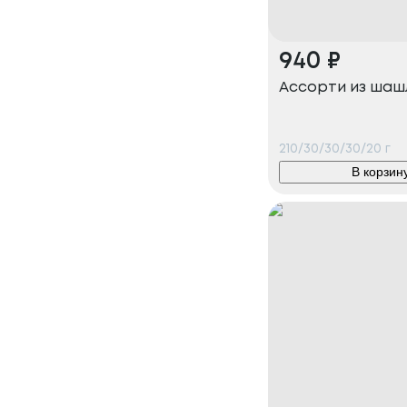
940
₽
Ассорти из шаш
210/30/30/30/20
г
В корзин