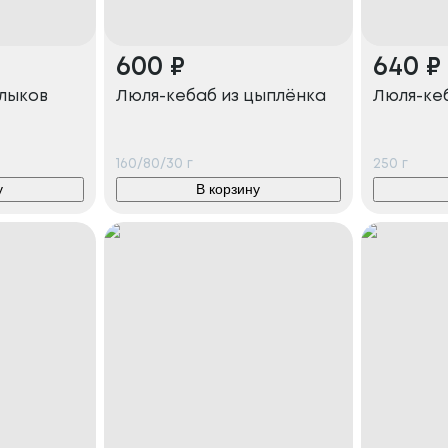
600
₽
640
₽
лыков
Люля-кебаб из цыплёнка
Люля-ке
160/80/30
г
250
г
у
В корзину