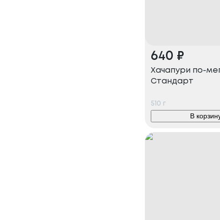
640
₽
Хачапури по-ме
Стандарт
510
г
В корзин