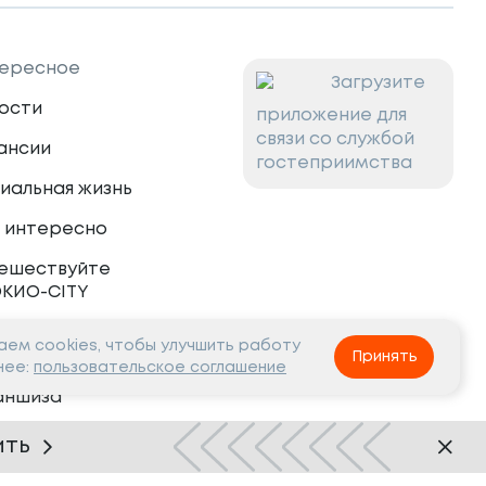
ересное
Загрузите
ости
приложение для
связи со службой
ансии
гостеприимства
иальная жизнь
 интересно
ешествуйте
ОКИО-CITY
ем cookies, чтобы улучшить работу
тнёрам
Принять
нее:
пользовательское соглашение
аншиза
рудничество
ить