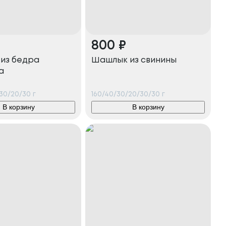
800
₽
из бедра
Шашлык из свинины
а
/30/20/30
г
160/40/30/20/30/30
г
В корзину
В корзину