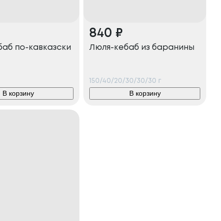
840
₽
баб по-кавказски
Люля-кебаб из баранины
150/40/20/30/30/30
г
В корзину
В корзину