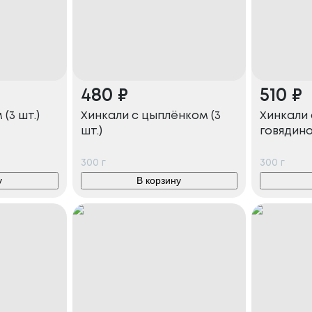
480
₽
510
₽
(3 шт.)
Хинкали с цыплёнком (3
Хинкали 
шт.)
говядиной
300
г
300
г
у
В корзину