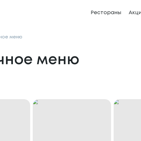
Рестораны
Акц
ное меню
чное меню