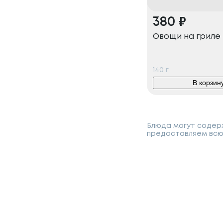
380
₽
Овощи на гриле
140
г
В корзин
Блюда могут содерж
предоставляем всю