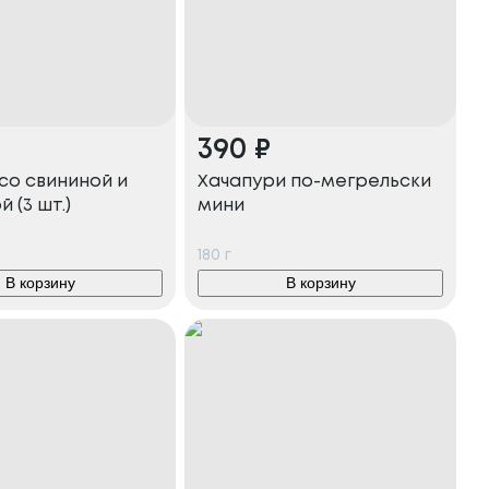
390
₽
со свининой и
Хачапури по-мегрельски
 (3 шт.)
мини
180
г
В корзину
В корзину