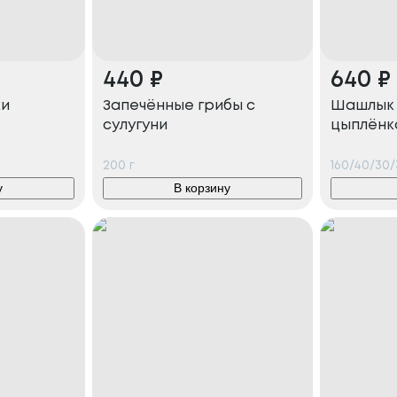
440
₽
640
₽
ки
Запечённые грибы с
Шашлык 
сулугуни
цыплёнк
200
г
160/40/30
у
В корзину