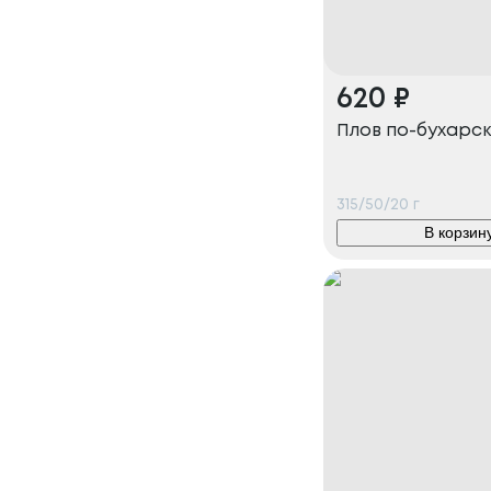
620
₽
Плов по-бухарс
315/50/20
г
В корзин