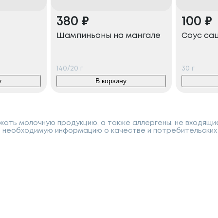
380
₽
100
₽
Шампиньоны на мангале
Соус са
140/20
г
30
г
у
В корзину
ать молочную продукцию, а также аллергены, не входящи
 необходимую информацию о качестве и потребительских 