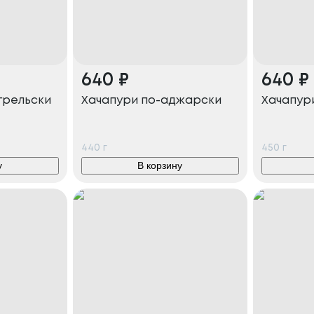
640
₽
640
₽
грельски
Хачапури по-аджарски
Хачапур
440
г
450
г
у
В корзину