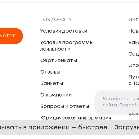
ТОКИО-CITY
Инт
Условия доставки
Нов
ь стол
Условия программы
Вак
лояльности
Соц
Сертификаты
Это
Отзывы
Пут
Банкеты
с Т
О компании
Мы обрабатыва
Пар
сайта. Подроб
Вопросы и ответы
Фр
Юридическая информация
Сот
зывать в приложении — быстрее
Загруз