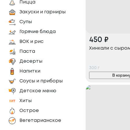
Пицца
Закуски и гарниры
Супы
Горячие блюда
450
₽
ВОК и рис
Хинкали с сыром 
Паста
Десерты
300
г
Напитки
В корзин
Соусы и приборы
Детское меню
Хиты
Острое
Вегетарианское