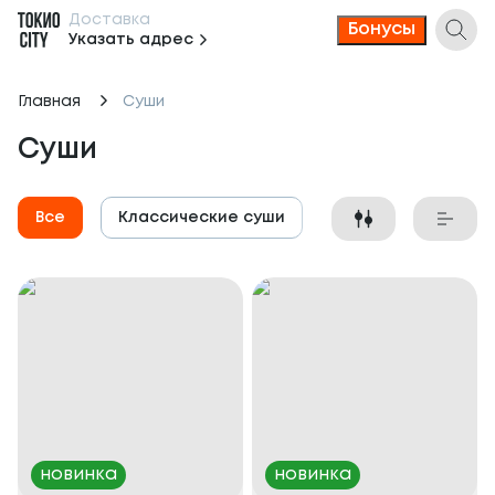
Доставка
Бонусы
Указать адрес
Главная
Суши
Суши
Все
Классические суши
Гунканы
новинка
новинка