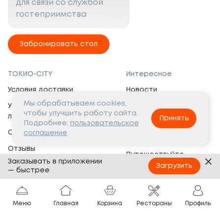
для связи со службой
гостеприимства
Забронировать стол
ТОКИО-CITY
Интересное
Условия доставки
Новости
Мы обрабатываем cookies,
Условия программы
Вакансии
чтобы улучшить работу сайта.
лояльности
Принять
Социальная жизнь
Подробнее:
пользовательское
Сертификаты
соглашение
Это интересно
Отзывы
Путешествуйте
Заказывать в приложении
Банкеты
с ТОКИО-CITY
Загрузить
— быстрее
О компании
Партнёрам
Вопросы и ответы
Меню
Главная
Корзина
Рестораны
Профиль
Франшиза
Юридическая информация