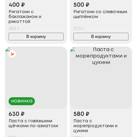
400
₽
500
₽
Ригатони с
Ригатони со сливочным
баклажаном и
цыплёнком
рикоттой
250
г
270
г
В корзину
В корзину
новинка
630
₽
580
₽
Паста с говяжьими
Паста с
щёчками по-азиатски
морепродуктами и
цукини