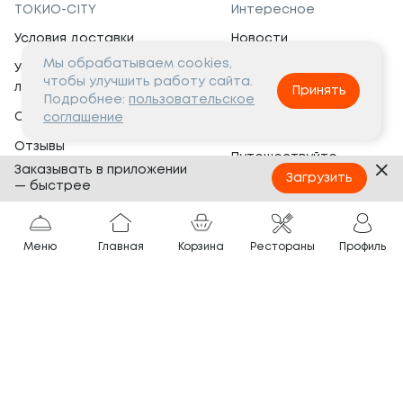
ТОКИО-CITY
Интересное
Условия доставки
Новости
Мы обрабатываем cookies,
Условия программы
Вакансии
чтобы улучшить работу сайта.
лояльности
Принять
Социальная жизнь
Подробнее:
пользовательское
Сертификаты
соглашение
Это интересно
Отзывы
Путешествуйте
Заказывать в приложении
Банкеты
с ТОКИО-CITY
Загрузить
— быстрее
О компании
Партнёрам
Вопросы и ответы
Меню
Главная
Корзина
Рестораны
Профиль
Франшиза
Юридическая информация
Сотрудничество
Сайт разработан в
Тёмная
тема
© ТОКИО-CITY, 2005 —
2026
Нашли ошибку?