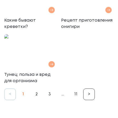
Какие бывают
Рецепт приготовления
креветки?
онигири
Тунец: польза и вред
для организма
<
1
2
3
...
11
>