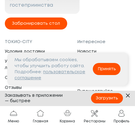
гостеприимства
Забронировать стол
ТОКИО-CITY
Интересное
Условия доставки
Новости
Мы обрабатываем cookies,
Условия программы
Вакансии
чтобы улучшить работу сайта.
лояльности
Принять
Социальная жизнь
Подробнее:
пользовательское
Сертификаты
соглашение
Это интересно
Отзывы
Путешествуйте
Заказывать в приложении
Банкеты
с ТОКИО-CITY
Загрузить
— быстрее
О компании
Партнёрам
Вопросы и ответы
Меню
Главная
Корзина
Рестораны
Профиль
Франшиза
Юридическая информация
Сотрудничество