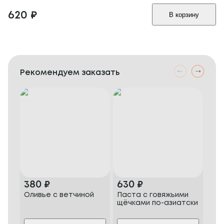
620
₽
В корзину
Рекомендуем заказать
380
₽
630
₽
50
Оливье с ветчиной
Паста с говяжьими
Ст
щёчками по-азиатски