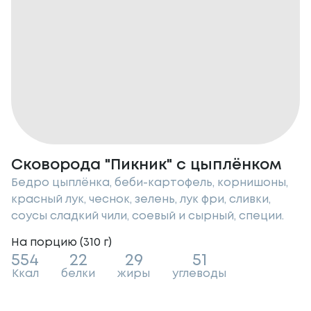
Сковорода "Пикник" с цыплёнком
Бедро цыплёнка, беби-картофель, корнишоны,
красный лук, чеснок, зелень, лук фри, сливки,
соусы сладкий чили, соевый и сырный, специи.
На порцию (
310
г
)
554
22
29
51
Ккал
белки
жиры
углеводы