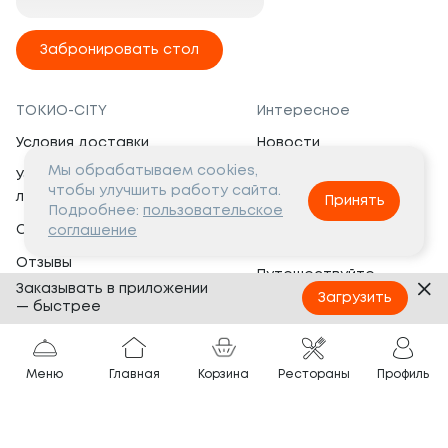
Забронировать стол
ТОКИО-CITY
Интересное
Условия доставки
Новости
Мы обрабатываем cookies,
Условия программы
Вакансии
чтобы улучшить работу сайта.
лояльности
Принять
Социальная жизнь
Подробнее:
пользовательское
Сертификаты
соглашение
Это интересно
Отзывы
Путешествуйте
Заказывать в приложении
Банкеты
с ТОКИО-CITY
Загрузить
— быстрее
О компании
Партнёрам
Вопросы и ответы
Меню
Главная
Корзина
Рестораны
Профиль
Франшиза
Юридическая информация
Сотрудничество