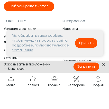
Забронировать стол
ТОКИО-CITY
Интересное
Условия доставки
Новости
Мы обрабатываем cookies,
Условия программы
Вакансии
чтобы улучшить работу сайта.
лояльности
Принять
Социальная жизнь
Подробнее:
пользовательское
Сертификаты
соглашение
Это интересно
Отзывы
Путешествуйте
Заказывать в приложении
Банкеты
с ТОКИО-CITY
Загрузить
— быстрее
О компании
Партнёрам
Вопросы и ответы
Меню
Главная
Корзина
Рестораны
Профиль
Франшиза
Юридическая информация
Сотрудничество
Сайт разработан в
Тёмная
тема