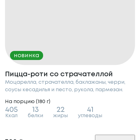
новинка
Пицца-роти со страчателлой
Моцарелла, страчателла, баклажаны, черри,
соусы кесадилья и песто, рукола, пармезан.
На порцию (
180
г
)
405
13
22
41
Ккал
белки
жиры
углеводы