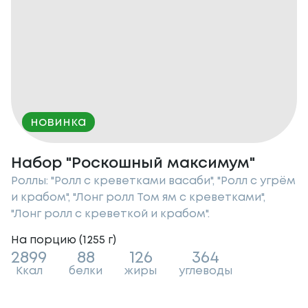
новинка
Набор "Роскошный максимум"
Роллы: "Ролл с креветками васаби", "Ролл с угрём
и крабом", "Лонг ролл Том ям с креветками",
"Лонг ролл с креветкой и крабом".
На порцию (
1255
г
)
2899
88
126
364
Ккал
белки
жиры
углеводы