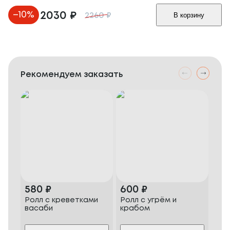
–
10
%
2030
₽
В корзину
2260
₽
Рекомендуем заказать
580
₽
600
₽
70
Ролл с креветками
Ролл с угрём и
Пиц
васаби
крабом