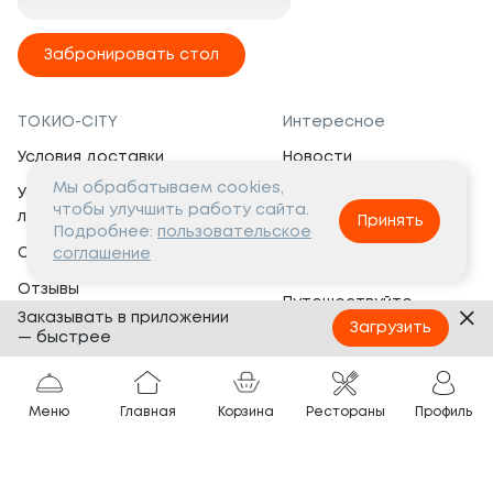
Забронировать стол
ТОКИО-CITY
Интересное
Условия доставки
Новости
Мы обрабатываем cookies,
Условия программы
Вакансии
чтобы улучшить работу сайта.
лояльности
Принять
Социальная жизнь
Подробнее:
пользовательское
Сертификаты
соглашение
Это интересно
Отзывы
Путешествуйте
Заказывать в приложении
Банкеты
с ТОКИО-CITY
Загрузить
— быстрее
О компании
Партнёрам
Вопросы и ответы
Меню
Главная
Корзина
Рестораны
Профиль
Франшиза
Юридическая информация
Сотрудничество