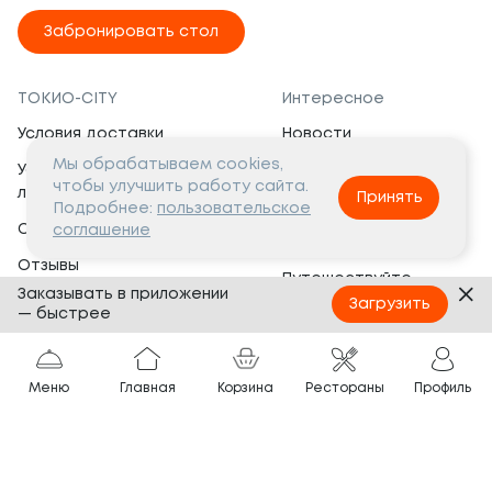
Забронировать стол
ТОКИО-CITY
Интересное
Условия доставки
Новости
Мы обрабатываем cookies,
Условия программы
Вакансии
чтобы улучшить работу сайта.
лояльности
Принять
Социальная жизнь
Подробнее:
пользовательское
Сертификаты
соглашение
Это интересно
Отзывы
Путешествуйте
Заказывать в приложении
Банкеты
с ТОКИО-CITY
Загрузить
— быстрее
О компании
Партнёрам
Вопросы и ответы
Меню
Главная
Корзина
Рестораны
Профиль
Франшиза
Юридическая информация
Сотрудничество
Сайт разработан в
Тёмная
тема