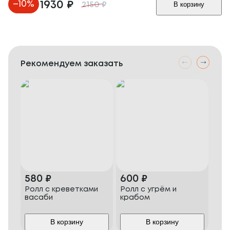
–
10
%
1930
₽
В корзину
2150
₽
Рекомендуем заказать
580
₽
600
₽
70
Ролл с креветками
Ролл с угрём и
Пиц
васаби
крабом
В корзину
В корзину