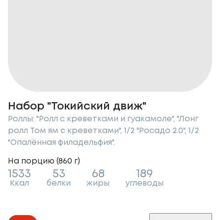
Набор "Токийский движ"
Роллы: "Ролл с креветками и гуакамоле", "Лонг
ролл Том ям с креветками", 1/2 "Росадо 2.0", 1/2
"Опалённая филадельфия".
На порцию (
860
г
)
1533
53
68
189
Ккал
белки
жиры
углеводы