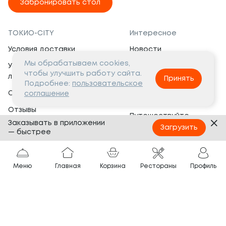
Забронировать стол
ТОКИО-CITY
Интересное
Условия доставки
Новости
Мы обрабатываем cookies,
Условия программы
Вакансии
чтобы улучшить работу сайта.
лояльности
Принять
Социальная жизнь
Подробнее:
пользовательское
Сертификаты
соглашение
Это интересно
Отзывы
Путешествуйте
Заказывать в приложении
Банкеты
с ТОКИО-CITY
Загрузить
— быстрее
О компании
Партнёрам
Вопросы и ответы
Меню
Главная
Корзина
Рестораны
Профиль
Франшиза
Юридическая информация
Сотрудничество
Сайт разработан в
Тёмная
тема