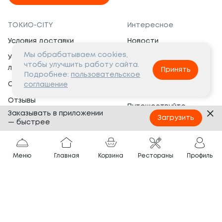
ТОКИО-CITY
Интересное
Условия доставки
Новости
Мы обрабатываем cookies,
Условия программы
Вакансии
чтобы улучшить работу сайта.
лояльности
Принять
Социальная жизнь
Подробнее:
пользовательское
Сертификаты
соглашение
Это интересно
Отзывы
Путешествуйте
Заказывать в приложении
Банкеты
с ТОКИО-CITY
Загрузить
— быстрее
О компании
Партнёрам
Вопросы и ответы
Меню
Главная
Корзина
Рестораны
Профиль
Франшиза
Юридическая информация
Сотрудничество
Сайт разработан в
Тёмная
тема
© ТОКИО-CITY, 2005 —
2026
Нашли ошибку?