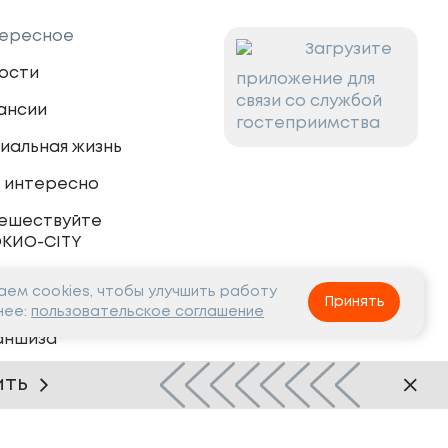
ересное
Загрузите
ости
приложение для
связи со службой
ансии
гостеприимства
иальная жизнь
 интересно
ешествуйте
ОКИО-CITY
ем cookies, чтобы улучшить работу
тнёрам
Принять
нее:
пользовательское соглашение
аншиза
рудничество
ить
Нашли ошибку?