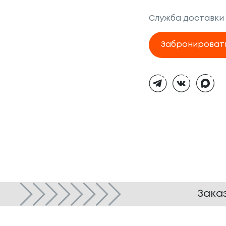
Служба доставки
Забронироват
Тёмная
тема
Зака
© ТОКИО-CITY, 2005