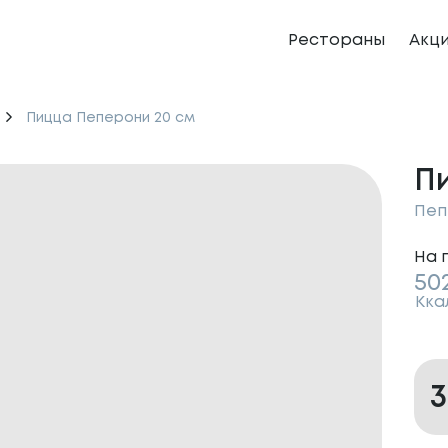
Рестораны
Акц
Пицца Пеперони 20 см
П
Пеп
На 
50
Кка