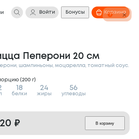
Войти
Бонусы
Корзина
ии
ицца Пеперони 20 см
ерони, шампиньоны, моцарелла, томатный соус.
порцию (
200
г
)
2
18
24
56
л
белки
жиры
углеводы
320
₽
В корзину