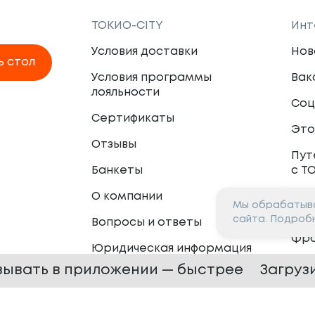
ТОКИО-CITY
Инт
Условия доставки
Нов
ь стол
Условия программы
Вак
лояльности
Соц
Сертификаты
Это
Отзывы
Пут
Банкеты
с Т
О компании
Мы обрабатыва
Пар
сайта. Подроб
Вопросы и ответы
Фр
Юридическая информация
Сот
зывать в приложении — быстрее
Загруз
 —
2026
Сайт разработан в