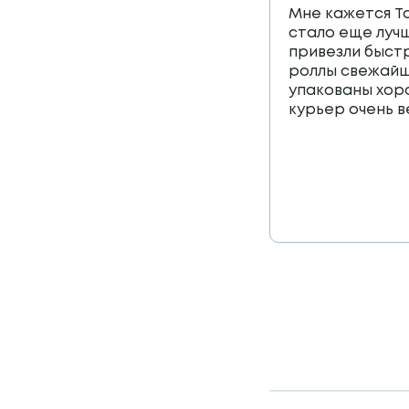
Мне кажется Т
стало еще лучш
привезли быст
роллы свежайш
упакованы хор
курьер очень 