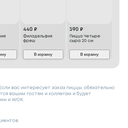
440
₽
390
₽
фия
Филадельфия
Пицца Четыре
фреш
сыра 20 см
ину
В корзину
В корзину
 Если вас интересует заказ пиццы, обязательно
ся вашим гостям и коллегам и будет
ми и WOK.
диентов: