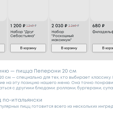
1 200
₽
2 030
₽
680
₽
1 340
₽
2 260
₽
Набор "Друг
Набор
Филадель
Себастьяна"
"Роскошный
максимум"
В корзину
В корзину
В корз
еню — пицца Пеперони 20 см
0 см — специально для тех, кто выбирает классику.
е на эту позицию нашего меню. Она точно понравит
ться с другими блюдами: роллами, бургерами, супа
д по-итальянски
пулярных пицц готовится всего из нескольких ингре