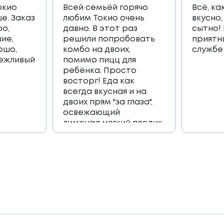
окио
Всей семьёй горячо
Всё, ка
е. Заказ
любим Токио очень
вкусно,
ро,
давно. В этот раз
сытно!
ие,
решили попробовать
приятн
ошо,
комбо на двоих,
службе
вежливый
помимо пицц для
ребёнка. Просто
восторг! Еда как
всегда вкусная и на
двоих прям "за глаза",
освежающий
лимонад,мягкий пледик
для пикника,и коробка
игра, которая
возвращает в
приятные детские
воспоминания🔥🔥🔥
Огромное спасибо
всей команде 🫶