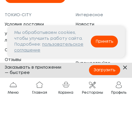
ТОКИО-CITY
Интересное
Условия доставки
Новости
Мы обрабатываем cookies,
Условия программы
Вакансии
чтобы улучшить работу сайта.
лояльности
Принять
Социальная жизнь
Подробнее:
пользовательское
Сертификаты
соглашение
Это интересно
Отзывы
Путешествуйте
Заказывать в приложении
Банкеты
с ТОКИО-CITY
Загрузить
— быстрее
О компании
Партнёрам
Вопросы и ответы
Меню
Главная
Корзина
Рестораны
Профиль
Франшиза
Юридическая информация
Сотрудничество
Сайт разработан в
Тёмная
тема
© ТОКИО-CITY, 2005 —
2026
Нашли ошибку?