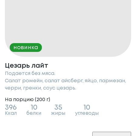
новинка
Цезарь лайт
Подается без мяса.
Салат ромейн, салат айсберг, яйцо, пармезан,
черри, гренки, соус цезарь.
На порцию (
200
г
)
396
10
35
10
Ккал
белки
жиры
углеводы