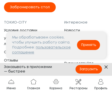
Забронировать стол
ТОКИО-CITY
Интересное
Условия доставки
Новости
Мы обрабатываем cookies,
Условия программы
Вакансии
чтобы улучшить работу сайта.
лояльности
Принять
Социальная жизнь
Подробнее:
пользовательское
Сертификаты
соглашение
Это интересно
Отзывы
Путешествуйте
Заказывать в приложении
Банкеты
с ТОКИО-CITY
Загрузить
— быстрее
О компании
Партнёрам
Вопросы и ответы
Меню
Главная
Корзина
Рестораны
Профиль
Франшиза
Юридическая информация
Сотрудничество
Сайт разработан в
Тёмная
тема