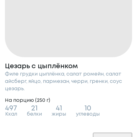
Цезарь с цыплёнком
Филе грудки цыплёнка, салат ромейн, салат
айсберг, яйцо, пармезан, черри, гренки, соус
цезарь.
На порцию (
250
г
)
497
21
41
10
Ккал
белки
жиры
углеводы