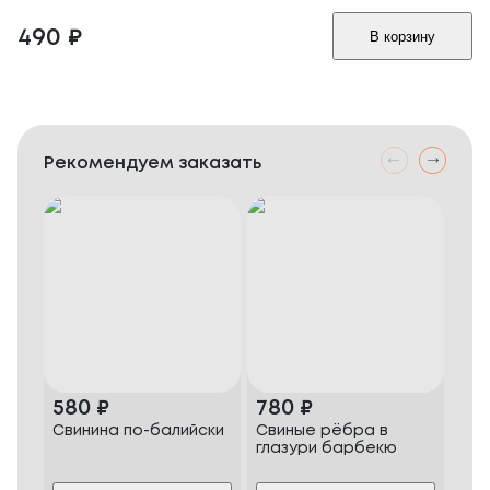
490
₽
В корзину
Рекомендуем заказать
580
₽
780
₽
48
Свинина по-балийски
Свиные рёбра в
Жар
глазури барбекю
бек