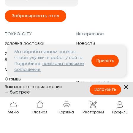
Забронировать стол
ТОКИО-CITY
Интересное
Условия доставки
Новости
Мы обрабатываем cookies,
Условия программы
Вакансии
чтобы улучшить работу сайта.
лояльности
Принять
Социальная жизнь
Подробнее:
пользовательское
Сертификаты
соглашение
Это интересно
Отзывы
Путешествуйте
Заказывать в приложении
Банкеты
с ТОКИО-CITY
Загрузить
— быстрее
О компании
Партнёрам
Вопросы и ответы
Меню
Главная
Корзина
Рестораны
Профиль
Франшиза
Юридическая информация
Сотрудничество