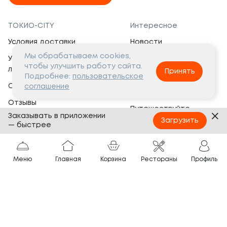
ТОКИО-CITY
Интересное
Условия доставки
Новости
Мы обрабатываем cookies,
Условия программы
Вакансии
чтобы улучшить работу сайта.
лояльности
Принять
Социальная жизнь
Подробнее:
пользовательское
Сертификаты
соглашение
Это интересно
Отзывы
Путешествуйте
Заказывать в приложении
Банкеты
с ТОКИО-CITY
Загрузить
— быстрее
О компании
Партнёрам
Вопросы и ответы
Меню
Главная
Корзина
Рестораны
Профиль
Франшиза
Юридическая информация
Сотрудничество
Сайт разработан в
Тёмная
тема
© ТОКИО-CITY, 2005 —
2026
Нашли ошибку?