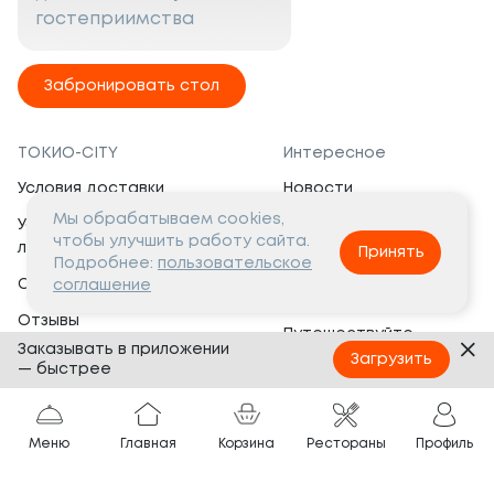
гостеприимства
Забронировать стол
ТОКИО-CITY
Интересное
Условия доставки
Новости
Мы обрабатываем cookies,
Условия программы
Вакансии
чтобы улучшить работу сайта.
лояльности
Принять
Социальная жизнь
Подробнее:
пользовательское
Сертификаты
соглашение
Это интересно
Отзывы
Путешествуйте
Заказывать в приложении
Банкеты
с ТОКИО-CITY
Загрузить
— быстрее
О компании
Партнёрам
Вопросы и ответы
Меню
Главная
Корзина
Рестораны
Профиль
Франшиза
Юридическая информация
Сотрудничество