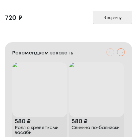
720
₽
В корзину
Рекомендуем заказать
580
₽
580
₽
78
Ролл с креветками
Свинина по-балийски
Сви
васаби
гла