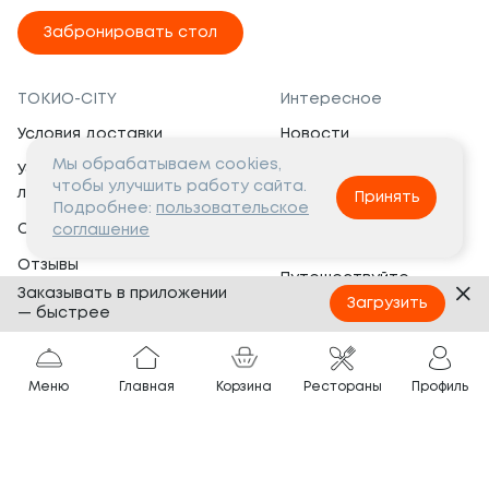
Забронировать стол
ТОКИО-CITY
Интересное
Условия доставки
Новости
Мы обрабатываем cookies,
Условия программы
Вакансии
чтобы улучшить работу сайта.
лояльности
Принять
Социальная жизнь
Подробнее:
пользовательское
Сертификаты
соглашение
Это интересно
Отзывы
Путешествуйте
Заказывать в приложении
Банкеты
с ТОКИО-CITY
Загрузить
— быстрее
О компании
Партнёрам
Вопросы и ответы
Меню
Главная
Корзина
Рестораны
Профиль
Франшиза
Юридическая информация
Сотрудничество
Сайт разработан в
Тёмная
тема