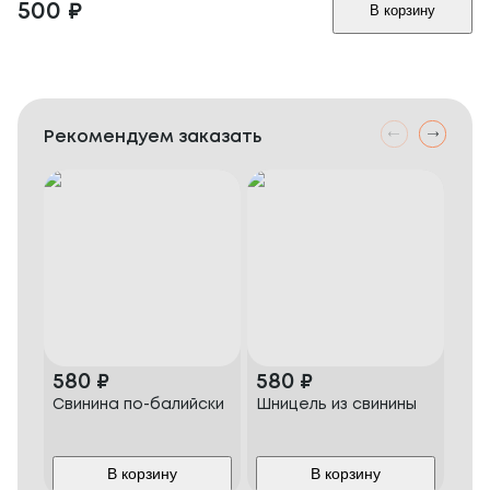
500
₽
В корзину
Рекомендуем заказать
580
₽
580
₽
70
Свинина по-балийски
Шницель из свинины
Жюл
мор
рис
ям
В корзину
В корзину