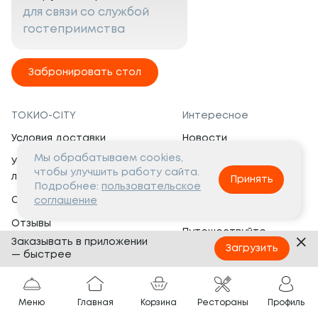
для связи со службой
гостеприимства
Забронировать стол
ТОКИО-CITY
Интересное
Условия доставки
Новости
Мы обрабатываем cookies,
Условия программы
Вакансии
чтобы улучшить работу сайта.
лояльности
Принять
Социальная жизнь
Подробнее:
пользовательское
Сертификаты
соглашение
Это интересно
Отзывы
Путешествуйте
Заказывать в приложении
Банкеты
с ТОКИО-CITY
Загрузить
— быстрее
О компании
Партнёрам
Вопросы и ответы
Меню
Главная
Корзина
Рестораны
Профиль
Франшиза
Юридическая информация