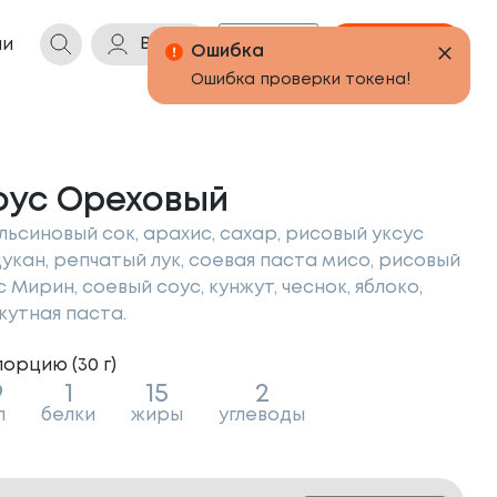
Войти
Бонусы
Корзина
ии
оус Ореховый
льсиновый сок, арахис, сахар, рисовый уксус
укан, репчатый лук, соевая паста мисо, рисовый
с Мирин, соевый соус, кунжут, чеснок, яблоко,
жутная паста.
порцию (
30
г
)
9
1
15
2
л
белки
жиры
углеводы