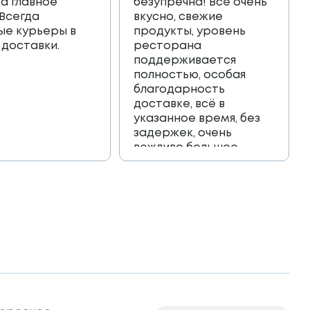
 а главное
безупречна! Всё очень
 Всегда
вкусно, свежие
ые курьеры в
продукты, уровень
 доставки.
ресторана
поддерживается
полностью, особая
благодарность
доставке, всё в
указанное время, без
задержек, очень
вежливо большое
спасибо!!!