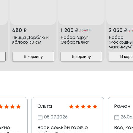
680
₽
1 200
₽
2 030
₽
1 340
₽
2 
Пицца Дорблю и
Набор "Друг
Набор
яблоко 30 см
Себастьяна"
"Роскошны
максимум"
В корзину
В корзину
В корз
Ольга
Роман
05.07.2026
26.06
окио
Всей семьёй горячо
Всё, ка