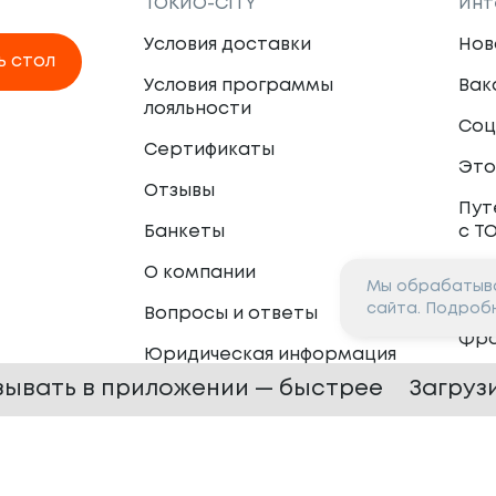
ТОКИО-CITY
Инт
Условия доставки
Нов
ь стол
Условия программы
Вак
лояльности
Соц
Сертификаты
Это
Отзывы
Пут
Банкеты
с Т
О компании
Мы обрабатыва
Пар
сайта. Подроб
Вопросы и ответы
Фр
Юридическая информация
Сот
зывать в приложении — быстрее
Загруз
 —
2026
Сайт разработан в