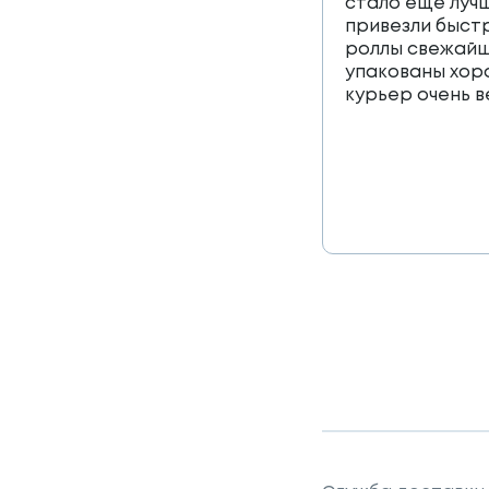
стало еще лучш
привезли быст
роллы свежайш
упакованы хор
курьер очень 