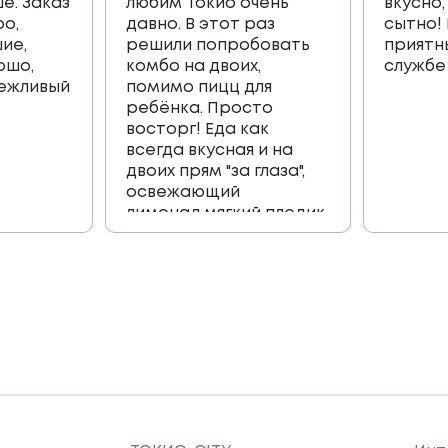
е. Заказ
любим Токио очень
вкусно,
ро,
давно. В этот раз
сытно!
ие,
решили попробовать
приятн
ошо,
комбо на двоих,
службе
вежливый
помимо пицц для
ребёнка. Просто
восторг! Еда как
всегда вкусная и на
двоих прям "за глаза",
освежающий
лимонад,мягкий пледик
для пикника,и коробка
игра, которая
возвращает в
приятные детские
воспоминания🔥🔥🔥
Огромное спасибо
всей команде 🫶