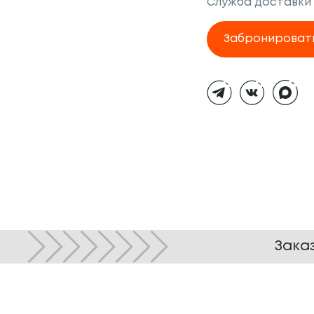
Служба доставки
Забронироват
Тёмная
тема
Зака
© ТОКИО-CITY, 2005