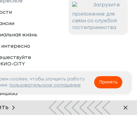
ересное
Загрузите
ости
приложение для
связи со службой
ансии
гостеприимства
иальная жизнь
 интересно
ешествуйте
ОКИО-CITY
ем cookies, чтобы улучшить работу
тнёрам
Принять
нее:
пользовательское соглашение
аншиза
рудничество
ить
Нашли ошибку?