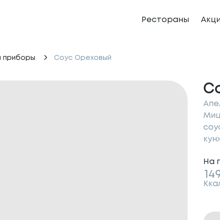
Рестораны
Акц
и приборы
Соус Ореховый
С
Апе
Миц
соу
кун
На 
14
Кка