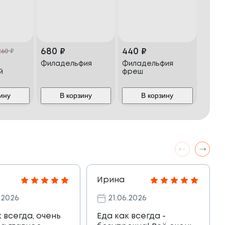
680
₽
440
₽
260
₽
Филадельфия
Филадельфия
й
фреш
ину
В корзину
В корзину
Ирина
.2026
21.06.2026
к всегда, очень
Еда как всегда -