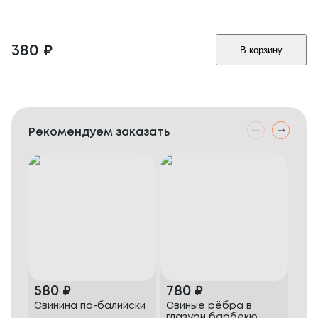
380
₽
В корзину
Рекомендуем заказать
580
₽
780
₽
48
Свинина по-балийски
Свиные рёбра в
Жар
глазури барбекю
бек