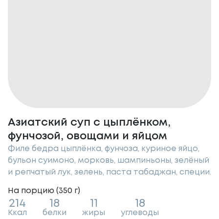
Азиатский суп с цыплёнком,
фунчозой, овощами и яйцом
Филе бедра цыплёнка, фунчоза, куриное яйцо,
бульон суимоно, морковь, шампиньоны, зелёный
и репчатый лук, зелень, паста табаджан, специи.
На порцию (
350
г
)
214
18
11
18
Ккал
белки
жиры
углеводы