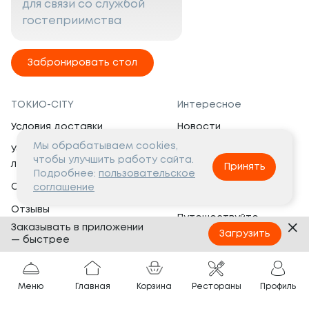
для связи со службой
гостеприимства
Забронировать стол
ТОКИО-CITY
Интересное
Условия доставки
Новости
Мы обрабатываем cookies,
Условия программы
Вакансии
чтобы улучшить работу сайта.
лояльности
Принять
Социальная жизнь
Подробнее:
пользовательское
Сертификаты
соглашение
Это интересно
Отзывы
Путешествуйте
Заказывать в приложении
Банкеты
с ТОКИО-CITY
Загрузить
— быстрее
О компании
Партнёрам
Вопросы и ответы
Меню
Главная
Корзина
Рестораны
Профиль
Франшиза
Юридическая информация