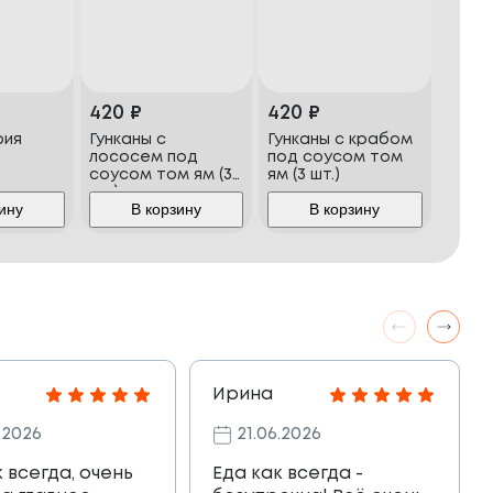
420
₽
420
₽
фия
Гунканы с
Гунканы с крабом
лососем под
под соусом том
соусом том ям (3
ям (3 шт.)
шт.)
ину
В корзину
В корзину
Ирина
.2026
21.06.2026
к всегда, очень
Еда как всегда -