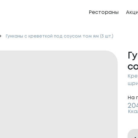
Рестораны
Акц
Гунканы с креветкой под соусом том ям (3 шт.)
Гу
со
Кре
шри
На 
20
Кка