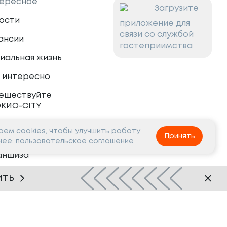
ересное
Загрузите
ости
приложение для
связи со службой
ансии
гостеприимства
иальная жизнь
 интересно
ешествуйте
ОКИО-CITY
ем cookies, чтобы улучшить работу
тнёрам
Принять
нее:
пользовательское соглашение
аншиза
рудничество
ить
Нашли ошибку?