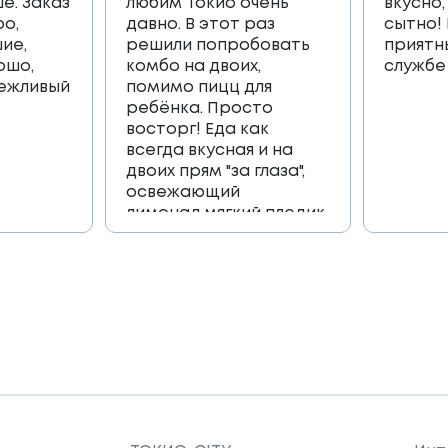
е. Заказ
любим Токио очень
вкусно,
ро,
давно. В этот раз
сытно!
ие,
решили попробовать
приятн
ошо,
комбо на двоих,
службе
вежливый
помимо пицц для
ребёнка. Просто
восторг! Еда как
всегда вкусная и на
двоих прям "за глаза",
освежающий
лимонад,мягкий пледик
для пикника,и коробка
игра, которая
возвращает в
приятные детские
воспоминания🔥🔥🔥
Огромное спасибо
всей команде 🫶