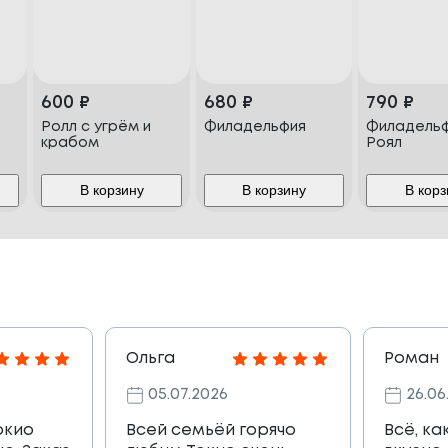
600
₽
680
₽
790
₽
Ролл с угрём и
Филадельфия
Филадель
крабом
Роял
В корзину
В корзину
В корз
Ольга
Роман
05.07.2026
26.06
окио
Всей семьёй горячо
Всё, ка