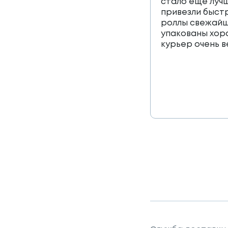
стало еще лучш
привезли быст
роллы свежайш
упакованы хор
курьер очень 