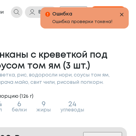
Войти
Бонусы
Корзина
ии
Ошибка
Ошибка проверки токена!
нканы с креветкой под
усом том ям (3 шт.)
ветка, рис, водоросли нори, соусы том ям,
рача майо, свит чили, рисовый попкорн.
порцию (
126
г
)
4
6
9
24
л
белки
жиры
углеводы