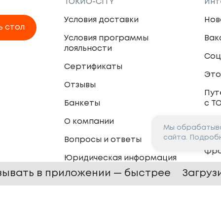
ТОКИО-CITY
Инт
Условия доставки
Нов
ь стол
Условия программы
Вак
лояльности
Соц
Сертификаты
Это
Отзывы
Пут
Банкеты
с Т
О компании
Мы обрабатыва
Пар
сайта. Подроб
Вопросы и ответы
Фр
Юридическая информация
Сот
зывать в приложении — быстрее
Загруз
 —
2026
Сайт разработан в