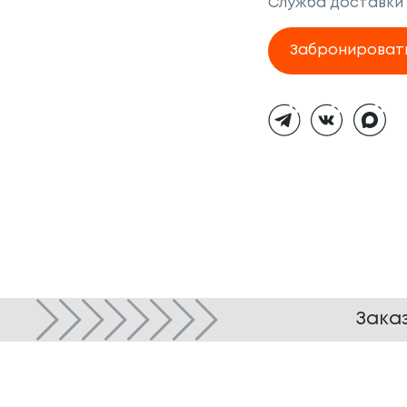
Служба доставки
Забронироват
Тёмная
тема
Зака
© ТОКИО-CITY, 2005