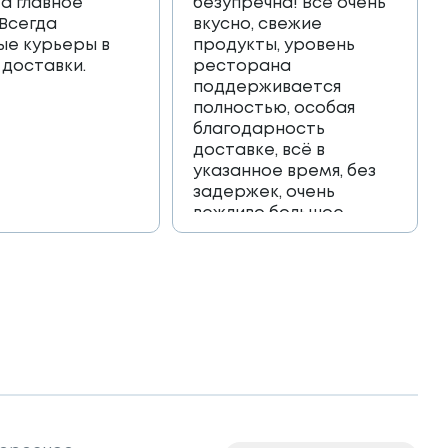
 а главное
безупречна! Всё очень
 Всегда
вкусно, свежие
ые курьеры в
продукты, уровень
 доставки.
ресторана
поддерживается
полностью, особая
благодарность
доставке, всё в
указанное время, без
задержек, очень
вежливо большое
спасибо!!!