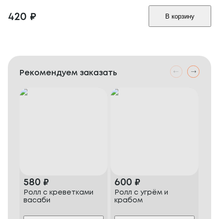
420
₽
В корзину
Рекомендуем заказать
580
₽
600
₽
68
Ролл с креветками
Ролл с угрём и
Фил
васаби
крабом