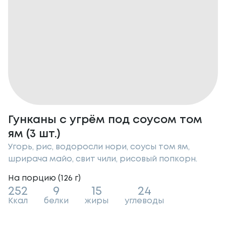
Гунканы с угрём под соусом том
ям (3 шт.)
Угорь, рис, водоросли нори, соусы том ям,
шрирача майо, свит чили, рисовый попкорн.
На порцию (
126
г
)
252
9
15
24
Ккал
белки
жиры
углеводы