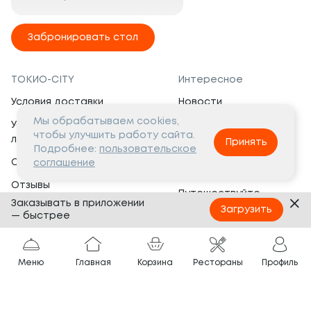
Забронировать стол
ТОКИО-CITY
Интересное
Условия доставки
Новости
Мы обрабатываем cookies,
Условия программы
Вакансии
чтобы улучшить работу сайта.
лояльности
Принять
Социальная жизнь
Подробнее:
пользовательское
Сертификаты
соглашение
Это интересно
Отзывы
Путешествуйте
Заказывать в приложении
Банкеты
с ТОКИО-CITY
Загрузить
— быстрее
О компании
Партнёрам
Вопросы и ответы
Меню
Главная
Корзина
Рестораны
Профиль
Франшиза
Юридическая информация
Сотрудничество