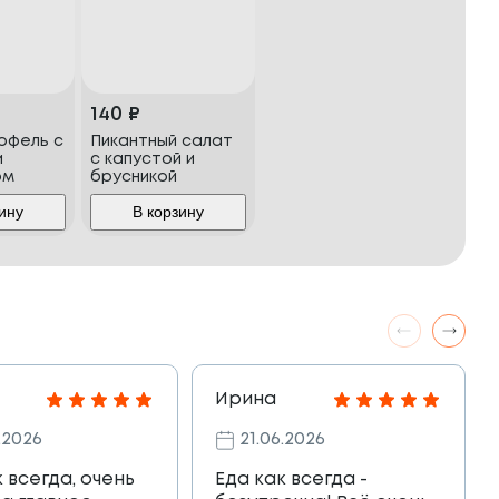
140
₽
офель с
Пикантный салат
и
с капустой и
ом
брусникой
ину
В корзину
Ирина
.2026
21.06.2026
к всегда, очень
Еда как всегда -