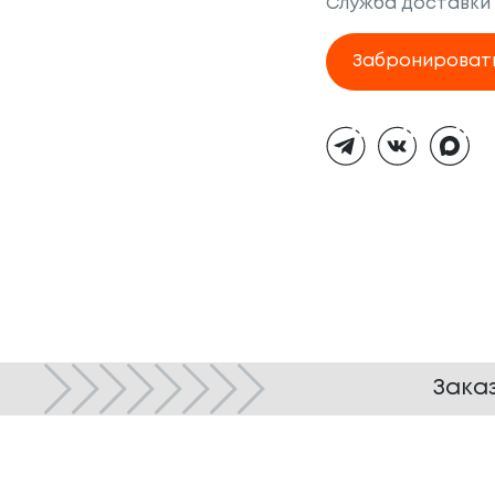
Служба доставки
Забронироват
Тёмная
тема
Зака
© ТОКИО-CITY, 2005