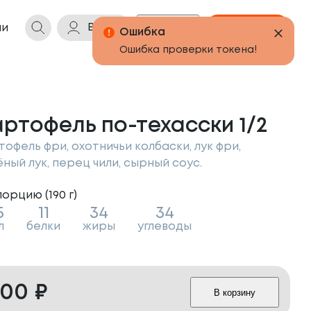
Войти
Бонусы
Корзина
ии
Ошибка
Ошибка проверки токена!
ртофель по-техасски 1/2
тофель фри, охотничьи колбаски, лук фри,
ёный лук, перец чили, сырный соус.
порцию (
190
г
)
5
11
34
34
л
белки
жиры
углеводы
300
₽
В корзину