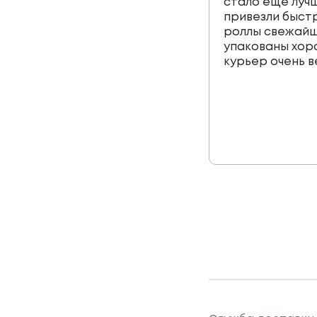
стало еще лучш
привезли быст
роллы свежайш
упакованы хор
курьер очень 