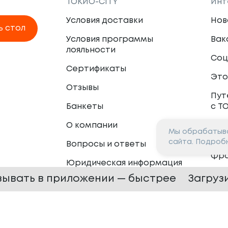
ТОКИО-CITY
Инт
Условия доставки
Нов
ь стол
Условия программы
Вак
лояльности
Соц
Сертификаты
Это
Отзывы
Пут
Банкеты
с Т
О компании
Мы обрабатыва
Пар
сайта. Подроб
Вопросы и ответы
Фр
Юридическая информация
Сот
зывать в приложении — быстрее
Загруз
 —
2026
Сайт разработан в