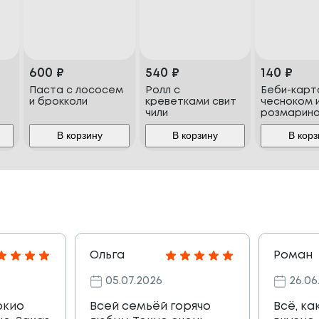
600
₽
540
₽
140
₽
Паста с лососем
Ролл с
Беби-карт
и брокколи
креветками свит
чесноком 
чили
розмарин
В корзину
В корзину
В корз
Ольга
Роман
05.07.2026
26.06
окио
Всей семьёй горячо
Всё, ка