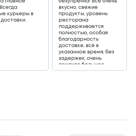
 а главное
безупречна! Всё очень
 Всегда
вкусно, свежие
ые курьеры в
продукты, уровень
 доставки.
ресторана
поддерживается
полностью, особая
благодарность
доставке, всё в
указанное время, без
задержек, очень
вежливо большое
спасибо!!!