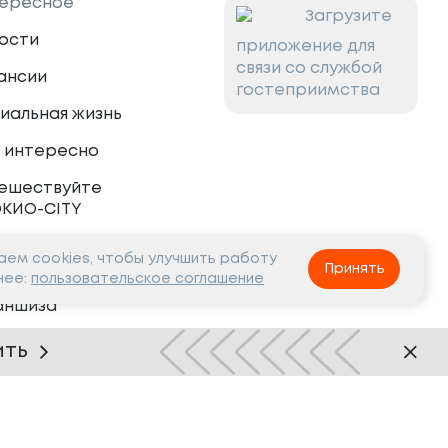
ересное
Загрузите
ости
приложение для
связи со службой
ансии
гостеприимства
иальная жизнь
 интересно
ешествуйте
ОКИО-CITY
ем cookies, чтобы улучшить работу
тнёрам
Принять
нее:
пользовательское соглашение
аншиза
рудничество
ить
Нашли ошибку?