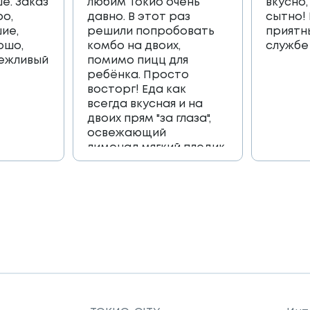
е. Заказ
любим Токио очень
вкусно,
ро,
давно. В этот раз
сытно!
ие,
решили попробовать
приятн
ошо,
комбо на двоих,
службе
вежливый
помимо пицц для
ребёнка. Просто
восторг! Еда как
всегда вкусная и на
двоих прям "за глаза",
освежающий
лимонад,мягкий пледик
для пикника,и коробка
игра, которая
возвращает в
приятные детские
воспоминания🔥🔥🔥
Огромное спасибо
всей команде 🫶