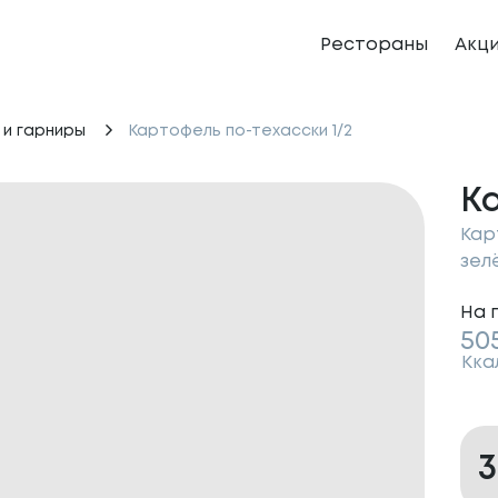
Рестораны
Акц
 и гарниры
Картофель по-техасски 1/2
Ка
Кар
зел
На 
50
Кка