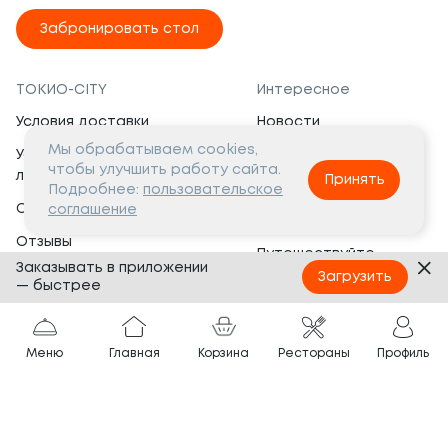
Забронировать стол
ТОКИО-CITY
Интересное
Условия доставки
Новости
Мы обрабатываем cookies,
Условия программы
Вакансии
чтобы улучшить работу сайта.
лояльности
Принять
Социальная жизнь
Подробнее:
пользовательское
Сертификаты
соглашение
Это интересно
Отзывы
Путешествуйте
Заказывать в приложении
Банкеты
с ТОКИО-CITY
Загрузить
— быстрее
О компании
Партнёрам
Вопросы и ответы
Меню
Главная
Корзина
Рестораны
Профиль
Франшиза
Юридическая информация
Сотрудничество
Сайт разработан в
Тёмная
тема