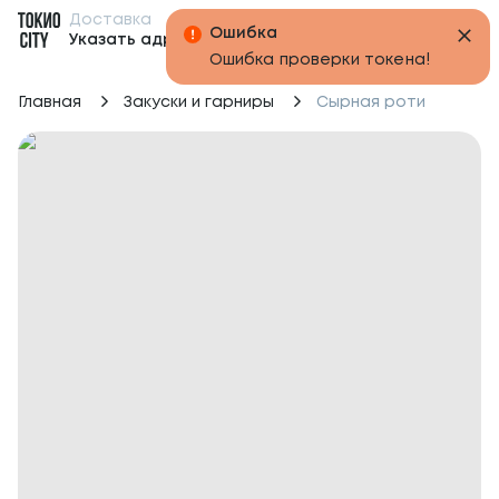
Доставка
Бонусы
Указать адрес
Главная
Закуски и гарниры
Сырная роти