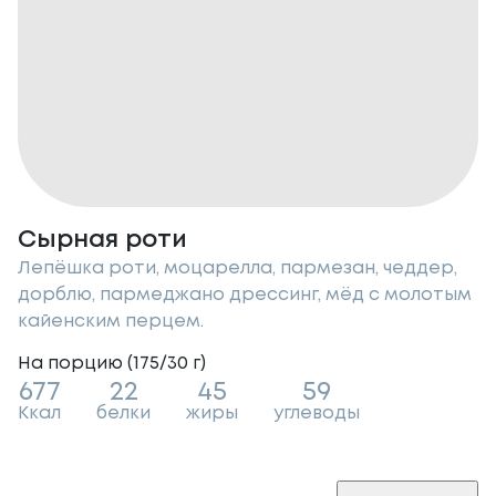
Сырная роти
Лепёшка роти, моцарелла, пармезан, чеддер,
дорблю, пармеджано дрессинг, мёд с молотым
кайенским перцем.
На порцию (
175/30
г
)
677
22
45
59
Ккал
белки
жиры
углеводы