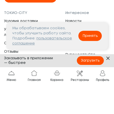
ТОКИО-CITY
Интересное
Условия доставки
Новости
Мы обрабатываем cookies,
Условия программы
Вакансии
чтобы улучшить работу сайта.
лояльности
Принять
Социальная жизнь
Подробнее:
пользовательское
Сертификаты
соглашение
Это интересно
Отзывы
Путешествуйте
Заказывать в приложении
Банкеты
с ТОКИО-CITY
Загрузить
— быстрее
О компании
Партнёрам
Вопросы и ответы
Меню
Главная
Корзина
Рестораны
Профиль
Франшиза
Юридическая информация
Сотрудничество
Сайт разработан в
Тёмная
тема
© ТОКИО-CITY, 2005 —
2026
Нашли ошибку?