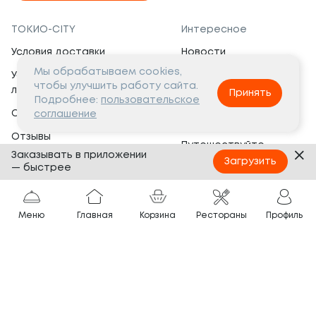
ТОКИО-CITY
Интересное
Условия доставки
Новости
Мы обрабатываем cookies,
Условия программы
Вакансии
чтобы улучшить работу сайта.
лояльности
Принять
Социальная жизнь
Подробнее:
пользовательское
Сертификаты
соглашение
Это интересно
Отзывы
Путешествуйте
Заказывать в приложении
Банкеты
с ТОКИО-CITY
Загрузить
— быстрее
О компании
Партнёрам
Вопросы и ответы
Меню
Главная
Корзина
Рестораны
Профиль
Франшиза
Юридическая информация
Сотрудничество
Сайт разработан в
Тёмная
тема
© ТОКИО-CITY, 2005 —
2026
Нашли ошибку?