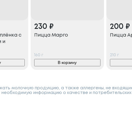
230
₽
200
₽
плёнка с
Пицца Марго
Пицца А
 и
160
г
210
г
у
В корзину
ать молочную продукцию, а также аллергены, не входящи
 необходимую информацию о качестве и потребительских 