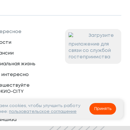
ересное
Загрузите
ости
приложение для
связи со службой
ансии
гостеприимства
иальная жизнь
 интересно
ешествуйте
ОКИО-CITY
ем cookies, чтобы улучшить работу
тнёрам
Принять
нее:
пользовательское соглашение
аншиза