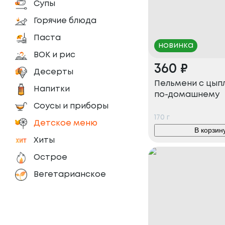
Супы
Горячие блюда
Паста
новинка
ВОК и рис
360
₽
Десерты
Пельмени с цып
Напитки
по-домашнему
Соусы и приборы
170
г
Детское меню
В корзин
Хиты
Острое
Вегетарианское