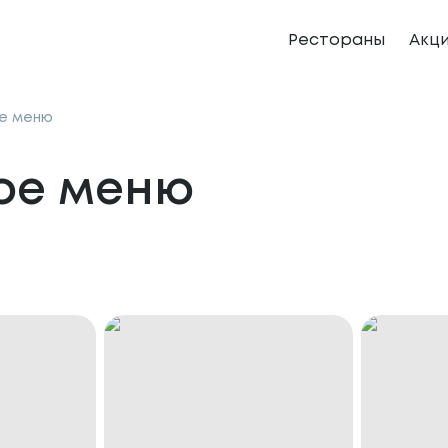
Рестораны
Акц
е меню
ое меню