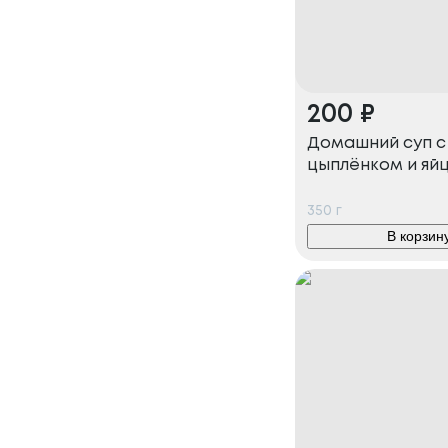
200
₽
Домашний суп с
цыплёнком и яй
350
г
В корзин