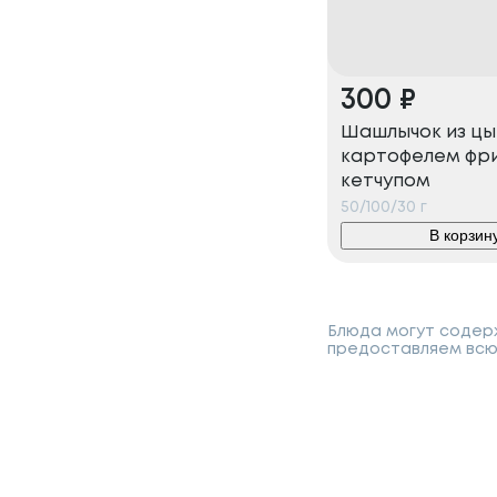
300
₽
Шашлычок из цы
картофелем фри
кетчупом
50/100/30
г
В корзин
Блюда могут содерж
предоставляем всю