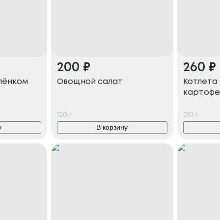
200
₽
260
₽
лёнком
Овощной салат
Котлета 
картофе
120
г
210
г
у
В корзину