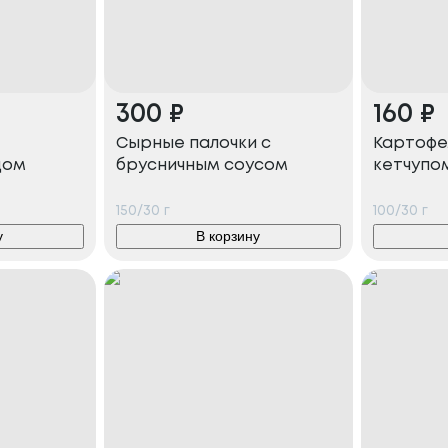
300
₽
160
₽
Сырные палочки с
Картофе
цом
брусничным соусом
кетчупо
150/30
г
100/30
г
у
В корзину