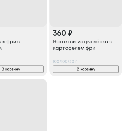
360
₽
ль фри с
Наггетсы из цыплёнка с
м
картофелем фри
100/100/30
г
В корзину
В корзину