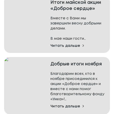
попробуйте пиццу Четыре
Итоги майской акции
сыра с сырным бортом.
Присоединяйтесь к нашим
«Доброе сердце»
добрым акциям!
Как заказать:
Вместе с Вами мы
завершили весну добрыми
• В ресторане: скажите
делами.
официанту: «Хочу пиццу с
сырным бортом», или
В мае наши гости
выберите топинг на
приобретали трубочку со
Читать дальше
планшете.
сгущёнкой за 99 рублей. Все
средства от продажи
• В доставке: выберите
переведены подопечным
пиццу, нажмите «Добавить
Добрые итоги ноября
благотворительного фонда
топинг» и выберите «Сырный
«Долго и счастливо»,
борт».
Благодарим всех, кто в
который поддерживает
ноябре присоединился к
бабушек и дедушек,
Попробуйте уже сегодня!
акции «Доброе сердце» и
оказавшихся в непростой
вместе с нами помог
жизненной ситуации. Многим
*Топинг «Сырный борт»
благотворительному фонду
из них нужна медицинская
можно добавить только к
«Умка»!
помощь, дорогостоящие
пиццам 30 см.
лекарства и продукты
Читать дальше
Все средства, собранные
первой необходимости.