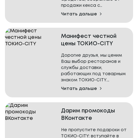
больниц, подростков, чьи
продажи кекса с
семьи оказались в трудной
апельсином за 59 рублей,
Читать дальше
жизненной ситуации.
пошли на поддержку детей,
страдающих от лёгочной
Нам удалось собрать 988
артериальной гипертензии.
790 рублей.
Манифест честной
Нам удалось собрать 854
цены ТОКИО-CITY
Спасибо всем, кто помогал
025₽.
вместе с нами!
Дорогие друзья, мы ценим
Спасибо всем, кто помогал
Ваш выбор ресторанов и
вместе с нами!
службы доставки,
работающих под товарным
знаком ТОКИО-CITY.
Читать дальше
Всем известно, что в
последнее время сильно
изменилась экономическая
Дарим промокоды
ситуация: инфляция, рост
цен на продуктовую корзину,
ВКонтакте
сложная и дорогая
логистика сырья, кадровый
Не пропустите подароки от
голод и рост зарплат.
ТОКИО-CITY: вступайте в