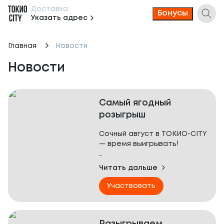
Доставка
Бонусы
Указать адрес
Главная
Новости
Новости
Самый ягодный
розыгрыш
Сочный август в ТОКИО-CITY
— время выигрывать!
До 31 августа мы запускаем
Читать дальше
главный летний розыгрыш,
вдохновлённый ягодным
Участвовать
сезоном. В этом месяце за
каждый заказ можно
получить не только