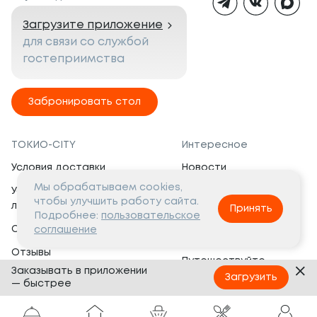
своевременно проводим
оплаты и всегда ищем
Загрузите приложение
решения, при которых все
для связи со службой
остаются в выигрыше.
гостеприимства
Из-за роста затрат на
производство и повышения
Забронировать стол
стоимости услуг наших
контрагентов-курьеров мы
незначительно увеличили
стоимость блюд в меню, а
ТОКИО-CITY
Интересное
также сделали доставку
Условия доставки
Новости
платной. Но, несмотря на
обстоятельства, ТОКИО-
Мы обрабатываем cookies,
Условия программы
Вакансии
CITY были и остаются
чтобы улучшить работу сайта.
лояльности
Принять
Социальная жизнь
демократичными
Подробнее:
пользовательское
Сертификаты
ресторанами и службой
соглашение
Это интересно
доставки. Нам, так же как и
Отзывы
Вам, не нравится тенденция
Путешествуйте
Заказывать в приложении
повышения цен, но
Банкеты
с ТОКИО-CITY
Загрузить
— быстрее
современные
О компании
экономические условия
Партнёрам
требуют подобных мер. Вы