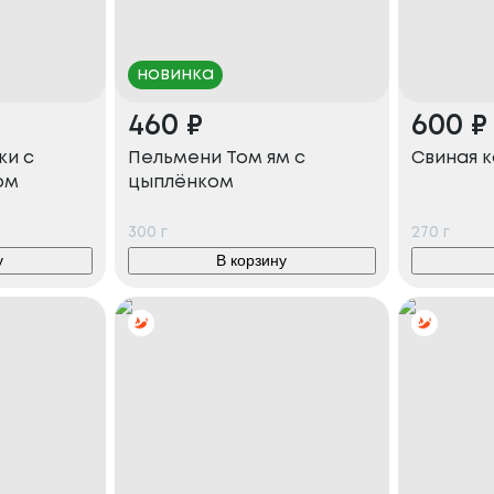
новинка
460
₽
600
₽
ки с
Пельмени Том ям с
Свиная 
ом
цыплёнком
300
г
270
г
у
В корзину