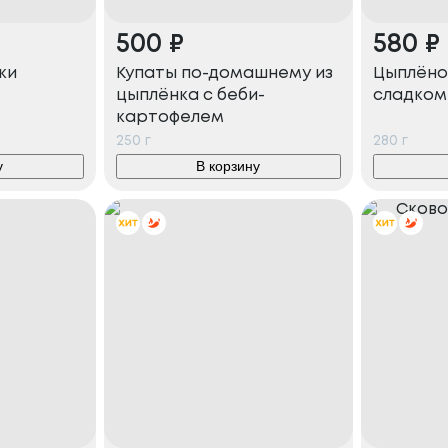
500
₽
580
₽
ки
Купаты по-домашнему из
Цыплёнок
цыплёнка с беби-
сладком
картофелем
250
г
280
г
у
В корзину