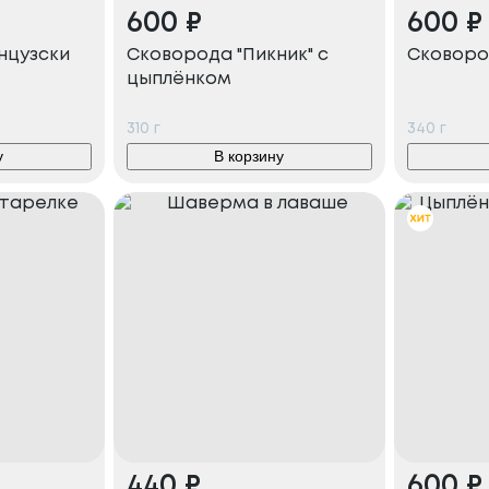
600
₽
600
₽
нцузски
Сковорода "Пикник" с
Сковоро
цыплёнком
310
г
340
г
у
В корзину
440
₽
600
₽