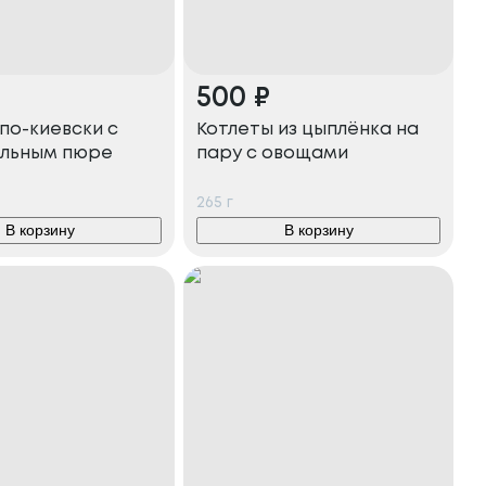
500
₽
по-киевски с
Котлеты из цыплёнка на
льным пюре
пару с овощами
265
г
В корзину
В корзину