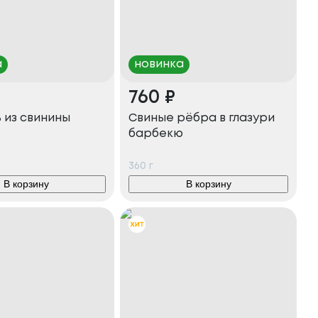
а
новинка
760
₽
 из свинины
Свиные рёбра в глазури
барбекю
360
г
В корзину
В корзину