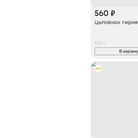
560
₽
Цыплёнок терия
340
г
В корзин