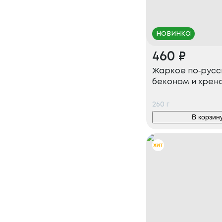
новинка
460
₽
Жаркое по‑русс
беконом и хрен
260
г
В корзин