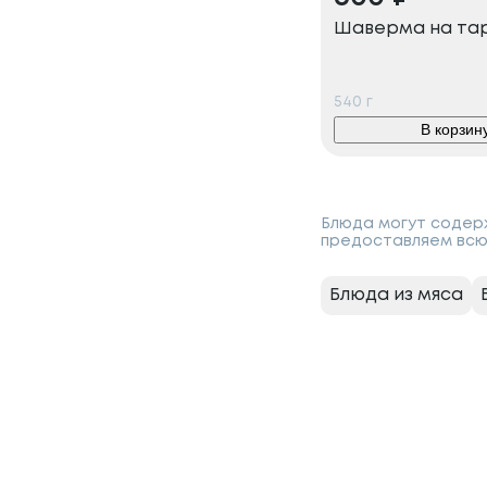
Шаверма на та
540
г
В корзин
Блюда могут содерж
предоставляем всю
Блюда из мяса