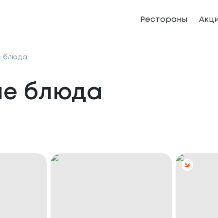
Рестораны
Акц
е блюда
ие блюда