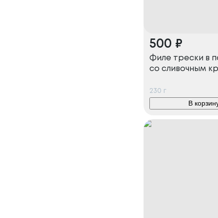
500
₽
Филе трески в 
со сливочным к
230
г
В корзин