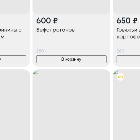
600
₽
650
₽
винины с
Бефстроганов
Говяжьи 
ем
картофе
280
г
260
г
у
В корзину