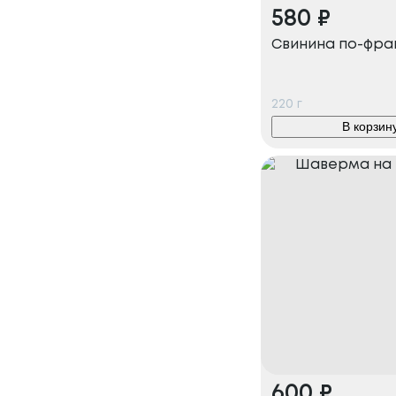
580
₽
Свинина по-фра
220
г
В корзин
600
₽