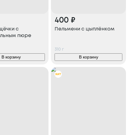
400
₽
щёчки с
Пельмени с цыплёнком
льным пюре
310
г
В корзину
В корзину