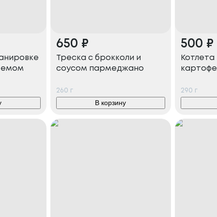
650
₽
500
₽
панировке
Треска с брокколи и
Котлета 
ремом
соусом пармеджано
картофе
260
г
290
г
у
В корзину