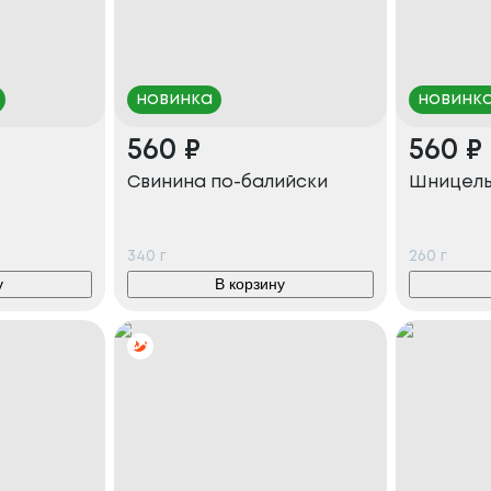
новинка
новинк
560
₽
560
₽
и
Свинина по-балийски
Шницель
340
г
260
г
у
В корзину