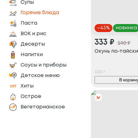
Супы
Горячие блюда
Паста
–
43
%
новинка
ВОК и рис
333
₽
590
₽
Десерты
Окунь по-тайск
Напитки
Соусы и приборы
320
г
Детское меню
В корзин
Хиты
Острое
Вегетарианское