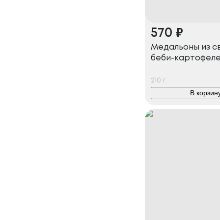
570
₽
Медальоны из с
беби-картофел
210
г
В корзин