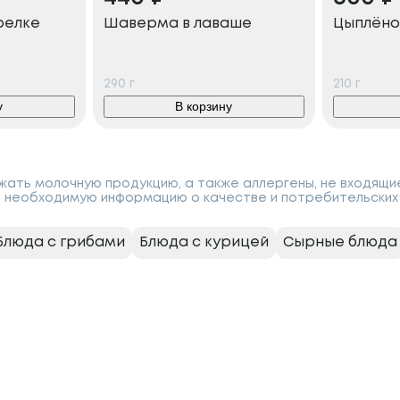
релке
Шаверма в лаваше
Цыплёно
290
г
210
г
у
В корзину
ать молочную продукцию, а также аллергены, не входящи
 необходимую информацию о качестве и потребительских 
Блюда с грибами
Блюда с курицей
Сырные блюда