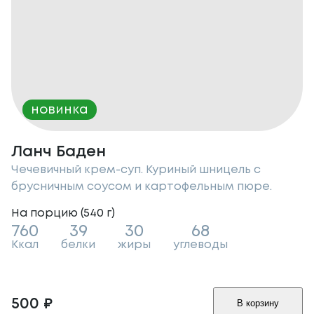
новинка
Ланч Баден
Чечевичный крем-суп. Куриный шницель с
брусничным соусом и картофельным пюре.
На порцию (
540
г
)
760
39
30
68
Ккал
белки
жиры
углеводы
500
₽
В корзину