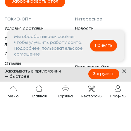
Забронировать стол
ТОКИО-CITY
Интересное
Условия доставки
Новости
Мы обрабатываем cookies,
Условия программы
Вакансии
чтобы улучшить работу сайта.
лояльности
Принять
Социальная жизнь
Подробнее:
пользовательское
Сертификаты
соглашение
Это интересно
Отзывы
Путешествуйте
Заказывать в приложении
Банкеты
с ТОКИО-CITY
Загрузить
— быстрее
О компании
Партнёрам
Вопросы и ответы
Меню
Главная
Корзина
Рестораны
Профиль
Франшиза
Юридическая информация
Сотрудничество
Сайт разработан в
Тёмная
тема