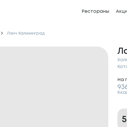
Рестораны
Акц
Ланч Калининград
Л
Хол
Кот
На 
93
Кка