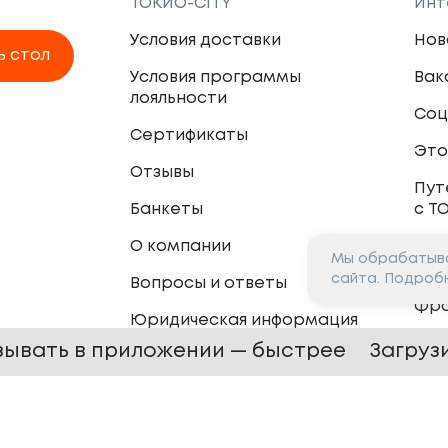
ТОКИО-CITY
Инт
Условия доставки
Нов
ь стол
Условия программы
Вак
лояльности
Соц
Сертификаты
Это
Отзывы
Пут
Банкеты
с Т
О компании
Мы обрабатыва
Пар
сайта. Подроб
Вопросы и ответы
Фр
Юридическая информация
Сот
зывать в приложении — быстрее
Загруз
 —
2026
Сайт разработан в