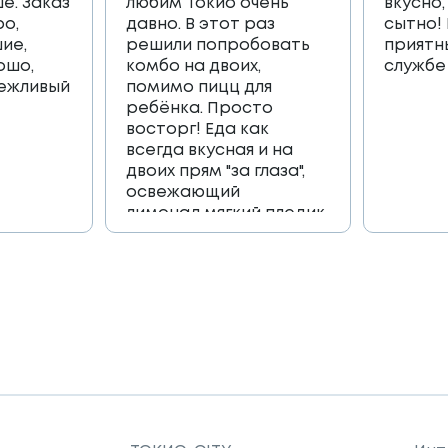
е. Заказ
любим Токио очень
вкусно,
ро,
давно. В этот раз
сытно!
ие,
решили попробовать
приятн
ошо,
комбо на двоих,
службе
вежливый
помимо пицц для
ребёнка. Просто
восторг! Еда как
всегда вкусная и на
двоих прям "за глаза",
освежающий
лимонад,мягкий пледик
для пикника,и коробка
игра, которая
возвращает в
приятные детские
воспоминания🔥🔥🔥
Огромное спасибо
всей команде 🫶