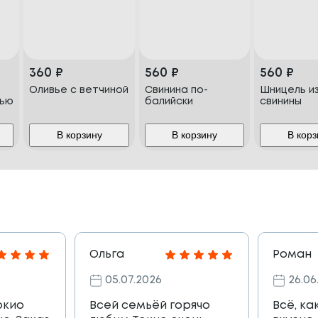
360
₽
560
₽
560
₽
Оливье с ветчиной
Свинина по-
Шницель и
дью
балийски
свинины
В корзину
В корзину
В корз
Ольга
Роман
05.07.2026
26.06
окио
Всей семьёй горячо
Всё, ка