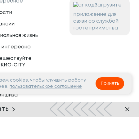
ересное
Загрузите
ости
приложение для
связи со службой
ансии
гостеприимства
иальная жизнь
 интересно
ешествуйте
ОКИО-CITY
ем cookies, чтобы улучшить работу
тнёрам
Принять
нее:
пользовательское соглашение
аншиза
рудничество
ить
Нашли ошибку?