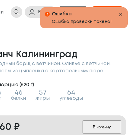
Войти
Бонусы
Корзина
ии
анч Калининград
одный борщ с ветчиной. Оливье с ветчиной.
леты из цыплёнка с картофельным пюре.
порцию (
820
г
)
6
46
57
64
л
белки
жиры
углеводы
560
₽
В корзину