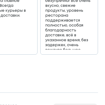
 а главное
безупречна! Всё очень
 Всегда
вкусно, свежие
ые курьеры в
продукты, уровень
 доставки.
ресторана
поддерживается
полностью, особая
благодарность
доставке, всё в
указанное время, без
задержек, очень
вежливо большое
спасибо!!!