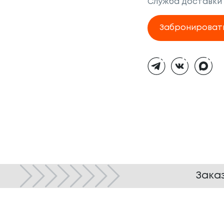
Служба доставки
Забронироват
Тёмная
тема
Зака
© ТОКИО-CITY, 2005