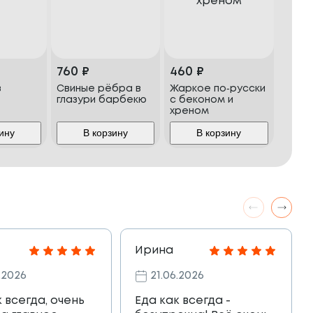
760
₽
460
₽
з
Свиные рёбра в
Жаркое по‑русски
глазури барбекю
с беконом и
хреном
ину
В корзину
В корзину
Ирина
.2026
21.06.2026
к всегда, очень
Еда как всегда -