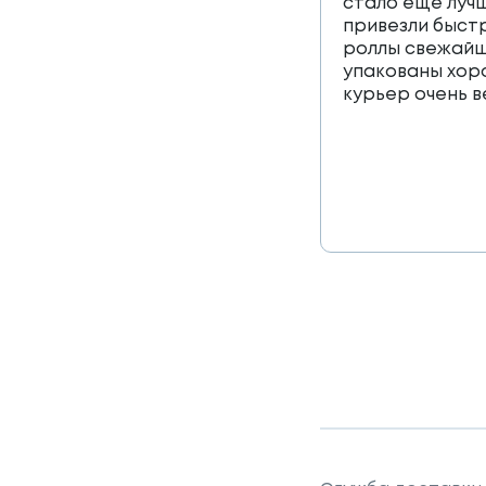
стало еще лучш
привезли быст
роллы свежайш
упакованы хор
курьер очень 