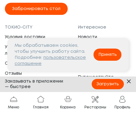
Забронировать стол
ТОКИО-CITY
Интересное
Условия доставки
Новости
Мы обрабатываем cookies,
Условия программы
Вакансии
чтобы улучшить работу сайта.
лояльности
Принять
Социальная жизнь
Подробнее:
пользовательское
Сертификаты
соглашение
Это интересно
Отзывы
Путешествуйте
Заказывать в приложении
Банкеты
с ТОКИО-CITY
Загрузить
— быстрее
О компании
Партнёрам
Вопросы и ответы
Меню
Главная
Корзина
Рестораны
Профиль
Франшиза
Юридическая информация
Сотрудничество
Сайт разработан в
Тёмная
тема