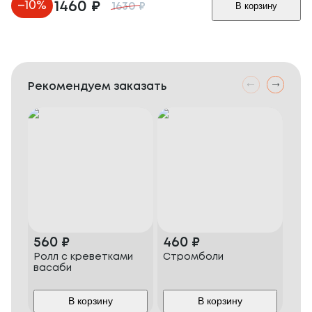
–
10
%
1460
₽
В корзину
1630
₽
Рекомендуем заказать
560
₽
460
₽
1 6
Ролл с креветками
Стромболи
Наб
васаби
В корзину
В корзину