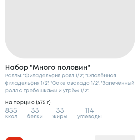
Набор "Много половин"
Роллы: "Филадельфия роял 1/2", "Опалённая
филадельфия 1/2", "Саке авокадо 1/2", "Запечённый
ролл с гребешками и угрём 1/2".
На порцию (
475
г
)
855
33
33
114
Ккал
белки
жиры
углеводы