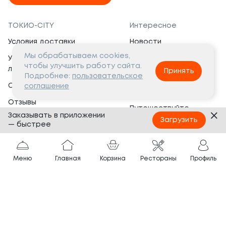
ТОКИО-CITY
Интересное
Условия доставки
Новости
Мы обрабатываем cookies,
Условия программы
Вакансии
чтобы улучшить работу сайта.
лояльности
Принять
Социальная жизнь
Подробнее:
пользовательское
Сертификаты
соглашение
Это интересно
Отзывы
Путешествуйте
Заказывать в приложении
Банкеты
с ТОКИО-CITY
Загрузить
— быстрее
О компании
Партнёрам
Вопросы и ответы
Меню
Главная
Корзина
Рестораны
Профиль
Франшиза
Юридическая информация
Сотрудничество
Сайт разработан в
Тёмная
тема
© ТОКИО-CITY, 2005 —
2026
Нашли ошибку?