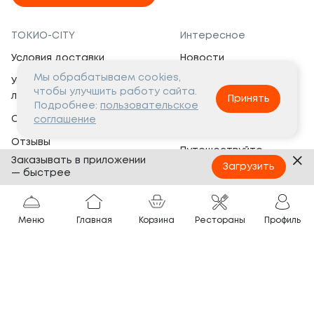
ТОКИО-CITY
Интересное
Условия доставки
Новости
Мы обрабатываем cookies,
Условия программы
Вакансии
чтобы улучшить работу сайта.
лояльности
Принять
Социальная жизнь
Подробнее:
пользовательское
Сертификаты
соглашение
Это интересно
Отзывы
Путешествуйте
Заказывать в приложении
Банкеты
с ТОКИО-CITY
Загрузить
— быстрее
О компании
Партнёрам
Вопросы и ответы
Меню
Главная
Корзина
Рестораны
Профиль
Франшиза
Юридическая информация
Сотрудничество
Сайт разработан в
Тёмная
тема
© ТОКИО-CITY, 2005 —
2026
Нашли ошибку?