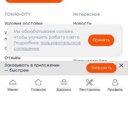
ТОКИО-CITY
Интересное
Условия доставки
Новости
Мы обрабатываем cookies,
Условия программы
Вакансии
чтобы улучшить работу сайта.
лояльности
Принять
Социальная жизнь
Подробнее:
пользовательское
Сертификаты
соглашение
Это интересно
Отзывы
Путешествуйте
Заказывать в приложении
Банкеты
с ТОКИО-CITY
Загрузить
— быстрее
О компании
Партнёрам
Вопросы и ответы
Меню
Главная
Корзина
Рестораны
Профиль
Франшиза
Юридическая информация
Сотрудничество
Сайт разработан в
Тёмная
тема
© ТОКИО-CITY, 2005 —
2026
Нашли ошибку?