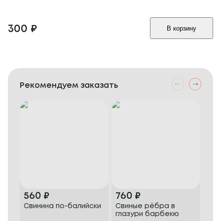
300
₽
В корзину
Рекомендуем заказать
560
₽
760
₽
46
Свинина по-балийски
Свиные рёбра в
Жар
глазури барбекю
бек