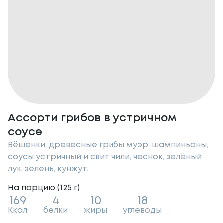
Ассорти грибов в устричном
соусе
Вёшенки, древесные грибы муэр, шампиньоны,
соусы устричный и свит чили, чеснок, зелёный
лук, зелень, кунжут.
На порцию (
125
г
)
169
4
10
18
Ккал
белки
жиры
углеводы