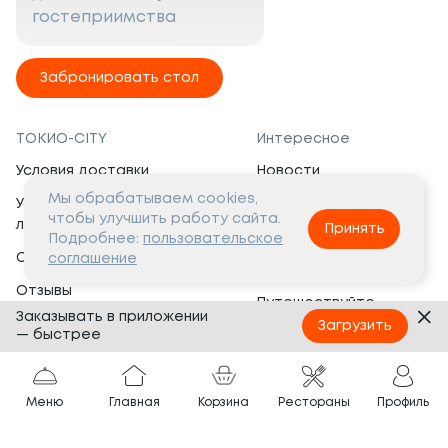
гостеприимства
Забронировать стол
ТОКИО-CITY
Интересное
Условия доставки
Новости
Мы обрабатываем cookies,
Условия программы
Вакансии
чтобы улучшить работу сайта.
лояльности
Принять
Социальная жизнь
Подробнее:
пользовательское
Сертификаты
соглашение
Это интересно
Отзывы
Путешествуйте
Заказывать в приложении
Банкеты
с ТОКИО-CITY
Загрузить
— быстрее
О компании
Партнёрам
Вопросы и ответы
Меню
Главная
Корзина
Рестораны
Профиль
Франшиза
Юридическая информация
Сотрудничество