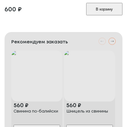
600
₽
В корзину
Рекомендуем заказать
560
₽
560
₽
46
Свинина по-балийски
Шницель из свинины
Ст