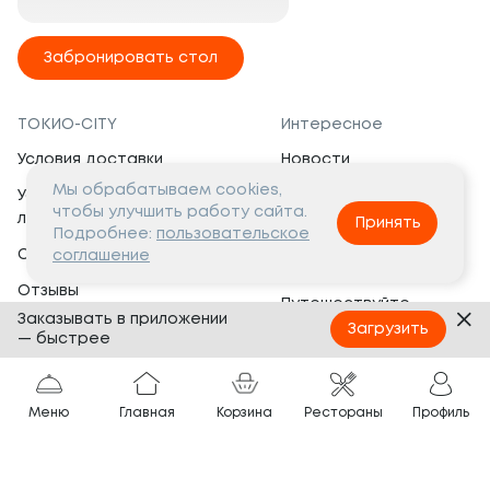
Забронировать стол
ТОКИО-CITY
Интересное
Условия доставки
Новости
Мы обрабатываем cookies,
Условия программы
Вакансии
чтобы улучшить работу сайта.
лояльности
Принять
Социальная жизнь
Подробнее:
пользовательское
Сертификаты
соглашение
Это интересно
Отзывы
Путешествуйте
Заказывать в приложении
Банкеты
с ТОКИО-CITY
Загрузить
— быстрее
О компании
Партнёрам
Вопросы и ответы
Меню
Главная
Корзина
Рестораны
Профиль
Франшиза
Юридическая информация
Сотрудничество