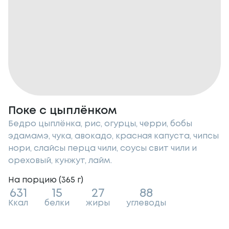
Поке с цыплёнком
Бедро цыплёнка, рис, огурцы, черри, бобы
эдамамэ, чука, авокадо, красная капуста, чипсы
нори, слайсы перца чили, соусы свит чили и
ореховый, кунжут, лайм.
На порцию (
365
г
)
631
15
27
88
Ккал
белки
жиры
углеводы