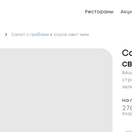
Рестораны
Акц
Салат с грибами в соусе свит чили
С
св
Вёш
стр
зеле
На 
27
Кка