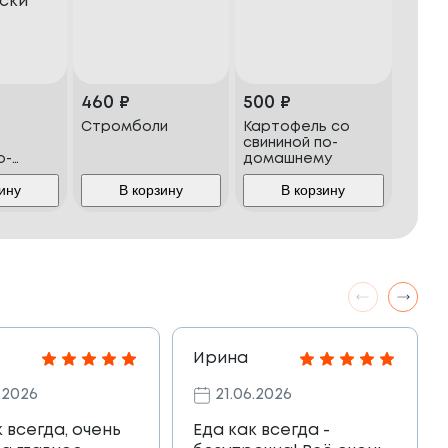
460
₽
500
₽
Стромболи
Картофель со
свининой по-
о-
домашнему
ину
В корзину
В корзину
Ирина
.2026
21.06.2026
к всегда, очень
Еда как всегда -