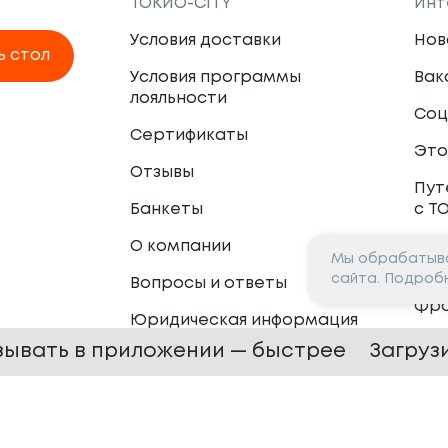
ТОКИО-CITY
Инт
Условия доставки
Нов
ь стол
Условия программы
Вак
лояльности
Соц
Сертификаты
Это
Отзывы
Пут
Банкеты
с Т
О компании
Мы обрабатыва
Пар
сайта. Подроб
Вопросы и ответы
Фр
Юридическая информация
Сот
зывать в приложении — быстрее
Загруз
 —
2026
Сайт разработан в