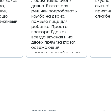
е. Заказ
любим Токио очень
вкусно,
ро,
давно. В этот раз
сытно!
ие,
решили попробовать
приятн
ошо,
комбо на двоих,
службе
вежливый
помимо пицц для
ребёнка. Просто
восторг! Еда как
всегда вкусная и на
двоих прям "за глаза",
освежающий
лимонад,мягкий пледик
для пикника,и коробка
игра, которая
возвращает в
приятные детские
воспоминания🔥🔥🔥
Огромное спасибо
всей команде 🫶