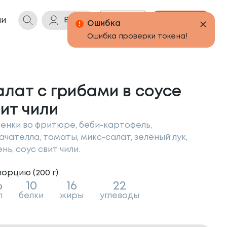
Войти
Бонусы
Корзина
ии
алат с грибами в соусе
ит чили
енки во фритюре, беби-картофель,
ачателла, томаты, микс-салат, зелёный лук,
нь, соус свит чили.
порцию (
200
г
)
6
10
16
22
л
белки
жиры
углеводы