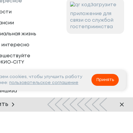
ересное
Загрузите
ости
приложение для
связи со службой
ансии
гостеприимства
иальная жизнь
 интересно
ешествуйте
ОКИО-CITY
ем cookies, чтобы улучшить работу
тнёрам
Принять
нее:
пользовательское соглашение
аншиза
рудничество
ить
Нашли ошибку?