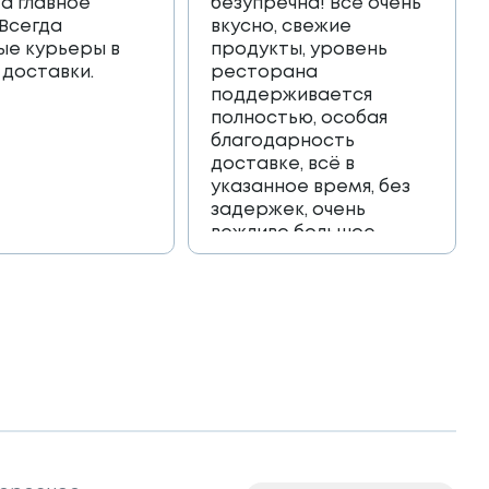
 а главное
безупречна! Всё очень
 Всегда
вкусно, свежие
ые курьеры в
продукты, уровень
 доставки.
ресторана
поддерживается
полностью, особая
благодарность
доставке, всё в
указанное время, без
задержек, очень
вежливо большое
спасибо!!!