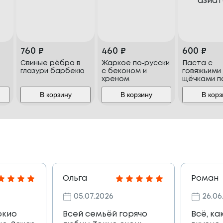
760
₽
460
₽
600
₽
Свиные рёбра в
Жаркое по‑русски
Паста с
глазури барбекю
с беконом и
говяжьими
хреном
щёчками п
азиатски
В корзину
В корзину
В корз
Ольга
Роман
05.07.2026
26.06
окио
Всей семьёй горячо
Всё, ка