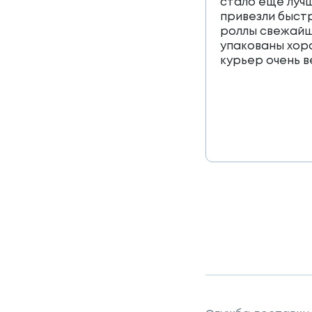
стало еще лучш
привезли быст
роллы свежайш
упакованы хор
курьер очень 