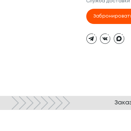
Служба доставки
Забронироват
Тёмная
тема
Зака
© ТОКИО-CITY, 2005