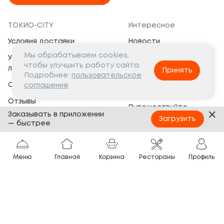
ТОКИО-CITY
Интересное
Условия доставки
Новости
Мы обрабатываем cookies,
Условия программы
Вакансии
чтобы улучшить работу сайта.
лояльности
Принять
Социальная жизнь
Подробнее:
пользовательское
Сертификаты
соглашение
Это интересно
Отзывы
Путешествуйте
Заказывать в приложении
Банкеты
с ТОКИО-CITY
Загрузить
— быстрее
О компании
Партнёрам
Вопросы и ответы
Меню
Главная
Корзина
Рестораны
Профиль
Франшиза
Юридическая информация
Сотрудничество
Сайт разработан в
Тёмная
тема
© ТОКИО-CITY, 2005 —
2026
Нашли ошибку?