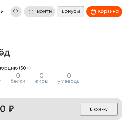
Войти
Бонусы
Корзина
ии
ёд
порцию (
30
г
)
0
0
0
л
белки
жиры
углеводы
20
₽
В корзину