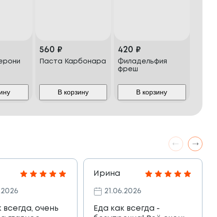
560
₽
420
₽
ерони
Паста Карбонара
Филадельфия
фреш
ину
В корзину
В корзину
Ирина
.2026
21.06.2026
к всегда, очень
Еда как всегда -