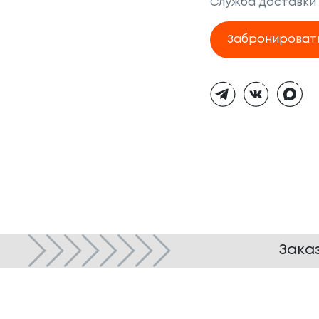
Служба доставки
Забронироват
Тёмная
тема
Зака
© ТОКИО-CITY, 2005