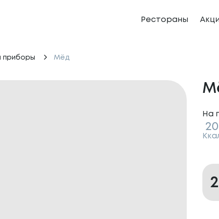
Рестораны
Акц
и приборы
Мёд
М
На 
20
Кка