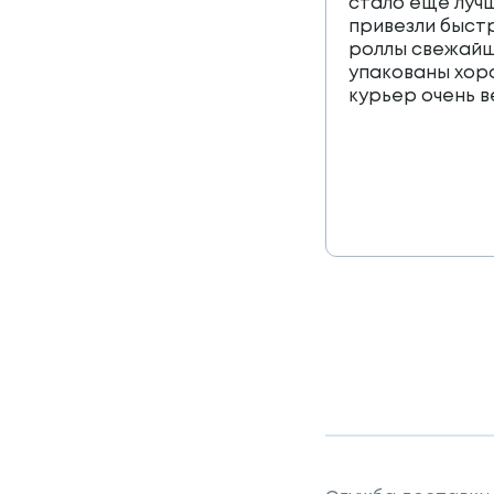
стало еще лучш
привезли быст
роллы свежайш
упакованы хор
курьер очень 