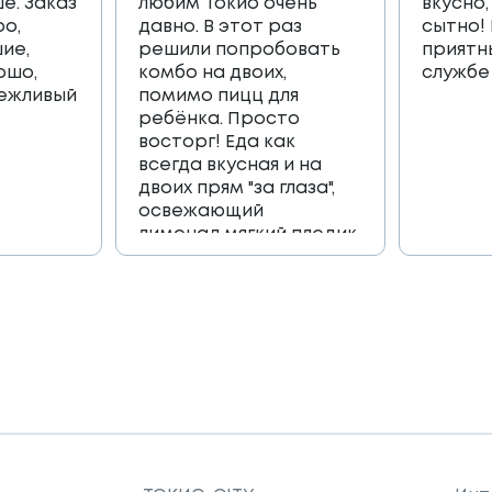
е. Заказ
любим Токио очень
вкусно,
ро,
давно. В этот раз
сытно!
ие,
решили попробовать
приятн
ошо,
комбо на двоих,
службе
вежливый
помимо пицц для
ребёнка. Просто
восторг! Еда как
всегда вкусная и на
двоих прям "за глаза",
освежающий
лимонад,мягкий пледик
для пикника,и коробка
игра, которая
возвращает в
приятные детские
воспоминания🔥🔥🔥
Огромное спасибо
всей команде 🫶