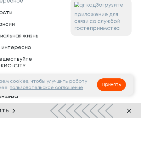
ересное
Загрузите
ости
приложение для
связи со службой
ансии
гостеприимства
иальная жизнь
 интересно
ешествуйте
ОКИО-CITY
ем cookies, чтобы улучшить работу
тнёрам
Принять
нее:
пользовательское соглашение
аншиза
рудничество
ить
Нашли ошибку?