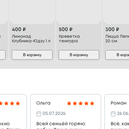
400
₽
500
₽
300
₽
и
Лимонад
Креветка
Пицца Пеп
Клубника-Юдзу 1 л
темпура
20 см
В корзину
В корзину
В корз
Ольга
Роман
05.07.2026
26.06
окио
Всей семьёй горячо
Всё, ка