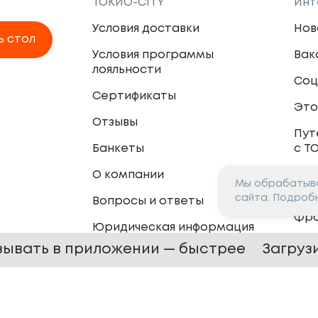
ТОКИО-CITY
Инт
Условия доставки
Нов
ь стол
Условия программы
Вак
лояльности
Соц
Сертификаты
Это
Отзывы
Пут
Банкеты
с Т
О компании
Мы обрабатыва
Пар
сайта. Подроб
Вопросы и ответы
Фр
Юридическая информация
Сот
зывать в приложении — быстрее
Загруз
 —
2026
Сайт разработан в