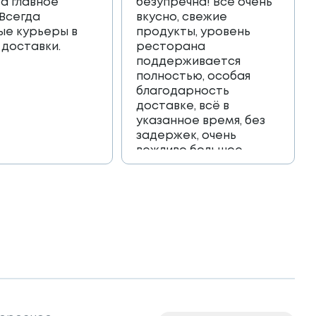
 а главное
безупречна! Всё очень
 Всегда
вкусно, свежие
ые курьеры в
продукты, уровень
 доставки.
ресторана
поддерживается
полностью, особая
благодарность
доставке, всё в
указанное время, без
задержек, очень
вежливо большое
спасибо!!!