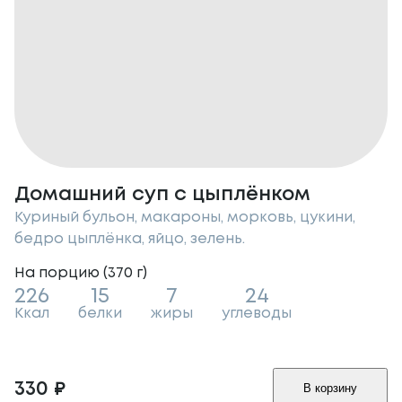
Домашний суп с цыплёнком
Куриный бульон, макароны, морковь, цукини,
бедро цыплёнка, яйцо, зелень.
На порцию (
370
г
)
226
15
7
24
Ккал
белки
жиры
углеводы
330
₽
В корзину