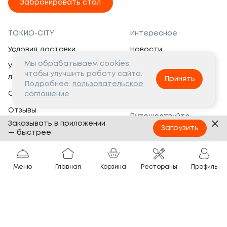
Забронировать стол
ТОКИО-CITY
Интересное
Условия доставки
Новости
Мы обрабатываем cookies,
Условия программы
Вакансии
чтобы улучшить работу сайта.
лояльности
Принять
Социальная жизнь
Подробнее:
пользовательское
Сертификаты
соглашение
Это интересно
Отзывы
Путешествуйте
Заказывать в приложении
Банкеты
с ТОКИО-CITY
Загрузить
— быстрее
О компании
Партнёрам
Вопросы и ответы
Меню
Главная
Корзина
Рестораны
Профиль
Франшиза
Юридическая информация
Сотрудничество
Сайт разработан в
Тёмная
тема